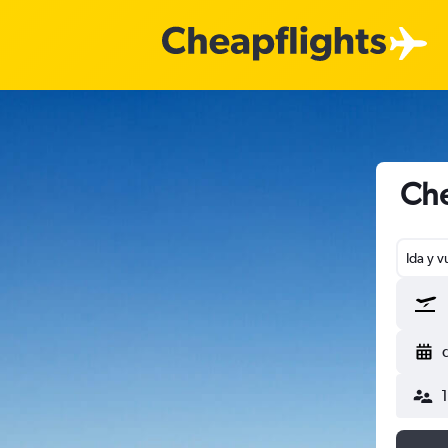
Che
Ida y v