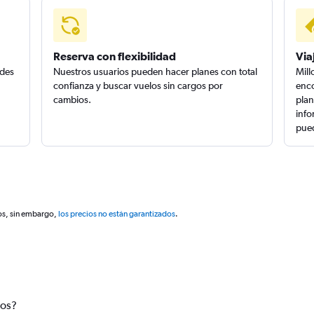
Reserva con flexibilidad
Via
edes
Nuestros usuarios pueden hacer planes con total
Mill
confianza y buscar vuelos sin cargos por
enco
cambios.
plan
info
pued
os, sin embargo,
los precios no están garantizados
.
tos?