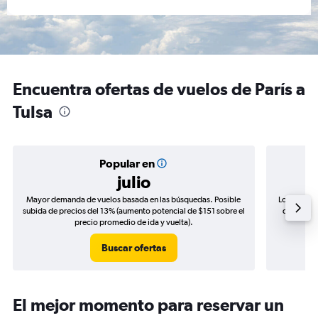
Encuentra ofertas de vuelos de París a
Tulsa
Popular en
julio
Mayor demanda de vuelos basada en las búsquedas. Posible
Los precio
subida de precios del 13% (aumento potencial de $151 sobre el
de precios
precio promedio de ida y vuelta).
Buscar ofertas
El mejor momento para reservar un