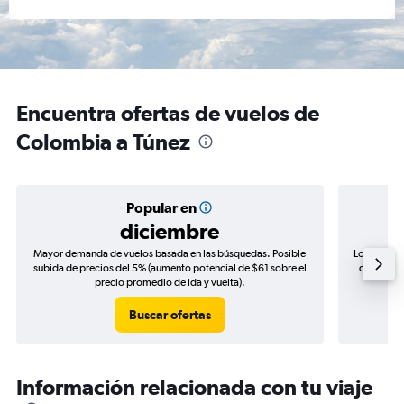
Encuentra ofertas de vuelos de
Colombia a Túnez
Popular en
diciembre
Mayor demanda de vuelos basada en las búsquedas. Posible
Los precio
subida de precios del 5% (aumento potencial de $61 sobre el
de precios
precio promedio de ida y vuelta).
Buscar ofertas
Información relacionada con tu viaje