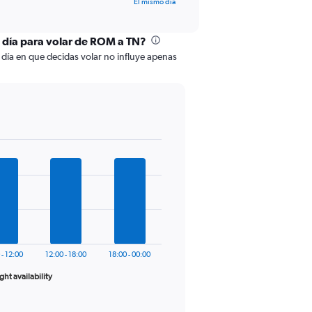
El mismo día
l día para volar de ROM a TN?
l día en que decidas volar no influye apenas
 - 12:00
12:00 - 18:00
18:00 - 00:00
ight availability