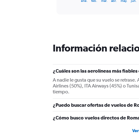
X
ene.
feb.
mar.
abr.
may.
jun.
of
axis
interactive
displaying
chart
categories.
Range:
12
categories.
The
Información relacio
chart
has
1
Y
¿Cuáles son las aerolíneas más fiable
axis
displaying
A nadie le gusta que su vuelo se retrase.
values.
Airlines (50%), ITA Airways (45%) o Tunisa
Range:
tiempo.
0
to
¿Puedo buscar ofertas de vuelos de Ro
600.
¿Cómo busco vuelos directos de Roma
Ver