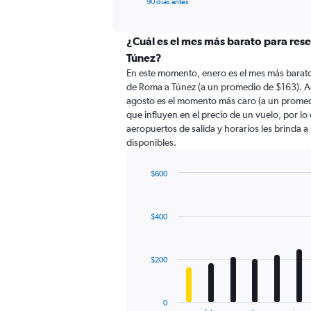
X
90 días antes
of
axis
interactive
displaying
chart
categories.
¿Cuál es el mes más barato para res
Range:
Túnez?
91
En este momento, enero es el mes más barato
categories.
de Roma a Túnez (a un promedio de $163). A
The
agosto es el momento más caro (a un promedi
chart
que influyen en el precio de un vuelo, por l
has
aeropuertos de salida y horarios les brinda 
1
disponibles.
Y
axis
displaying
$600
values.
Bar
Chart
Range:
graphic.
chart
with
0
$400
12
to
bars.
750.
The
$200
chart
has
1
0
End