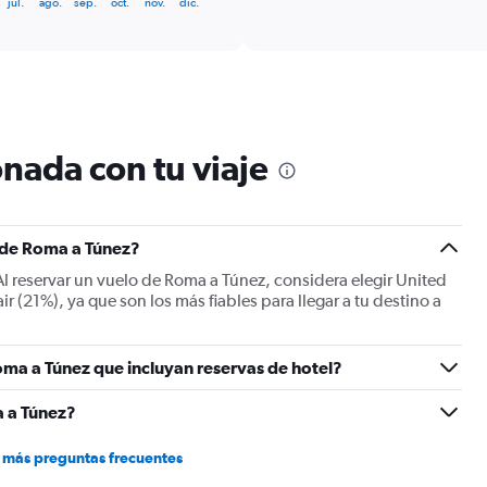
jul.
ago.
sep.
oct.
nov.
dic.
categories.
Range:
6
categories.
The
chart
has
1
nada con tu viaje
Y
axis
displaying
Number
s de Roma a Túnez?
of
flights.
 Al reservar un vuelo de Roma a Túnez, considera elegir United
Range:
ir (21%), ya que son los más fiables para llegar a tu destino a
0
to
3.6.
ma a Túnez que incluyan reservas de hotel?
 a Túnez?
 más preguntas frecuentes