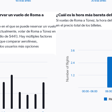
60 días antes
30 días antes
ervar un vuelo de Roma a
¿Cuál es la hora más barata de
Si vuelas de Roma a Túnez, la hora de
en el precio total de los billetes.
 en el que se puede reservar un vuelo
ctualmente, volar de Roma a Túnez en
o de $441). Hay múltiples factores
o que comparar aerolíneas,
a los usuarios más opciones
3.6
Bar
Chart
Number of flights
graphic.
chart
2.4
with
6
bars.
1.2
The
chart
has
00:00 - 06:00
06:00
1
Fl
X
End
of
axis
interactive
displaying
chart