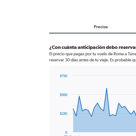
Precios
¿Con cuánta anticipación debo reserva
El precio que pagas por tu vuelo de Roma a Túne
reservar 30 días antes de tu viaje. Es probable q
$750
Chart
Chart
graphic.
with
91
$500
data
points.
The
$250
chart
has
1
0
End