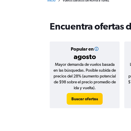
Inicio
Vuelos baratos de Roma a Túnez
Encuentra ofertas 
Popular en
agosto
Mayor demanda de vuelos basada
en las búsquedas. Posible subida de
precios del 28% (aumento potencial
p
de $98 sobre el precio promedio de
$
ida y vuelta).
Buscar ofertas