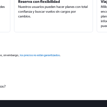
Reserva con flexibilidad
Via
edes
Nuestros usuarios pueden hacer planes con total
Mill
confianza y buscar vuelos sin cargos por
enco
cambios.
plan
info
pued
os, sin embargo,
los precios no están garantizados
.
tos?