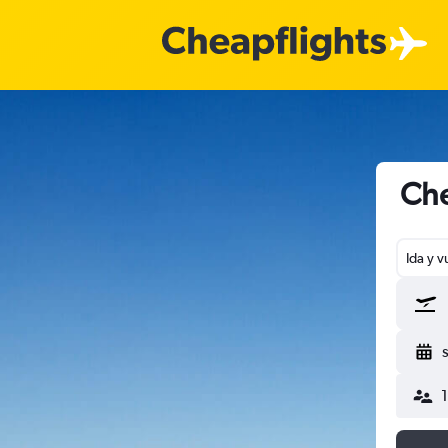
Che
Ida y v