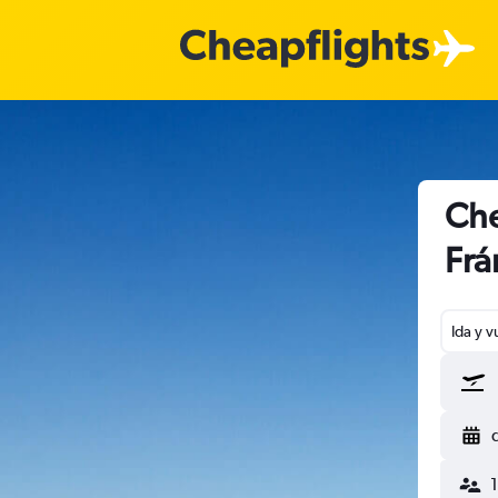
Che
Frá
Ida y v