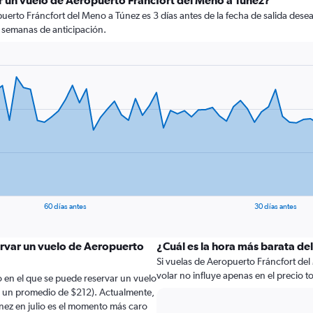
r un vuelo de Aeropuerto Fráncfort del Meno a Túnez?
erto Fráncfort del Meno a Túnez es 3 días antes de la fecha de salida desea
 semanas de anticipación.
60 días antes
30 días antes
ervar un vuelo de Aeropuerto
¿Cuál es la hora más barata de
Si vuelas de Aeropuerto Fráncfort del
volar no influye apenas en el precio tot
 en el que se puede reservar un vuelo
a un promedio de $212). Actualmente,
nez en julio es el momento más caro