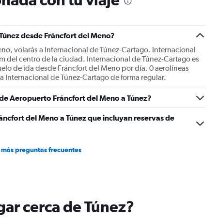
Y
axis
displaying
Number
 Túnez desde Fráncfort del Meno?
of
flights.
eno, volarás a Internacional de Túnez-Cartago. Internacional
Range:
m del centro de la ciudad. Internacional de Túnez-Cartago es
0
uelo de ida desde Fráncfort del Meno por día. 0 aerolíneas
to
a Internacional de Túnez-Cartago de forma regular.
7.5.
s de Aeropuerto Fráncfort del Meno a Túnez?
áncfort del Meno a Túnez que incluyan reservas de
 más preguntas frecuentes
ugar cerca de Túnez?