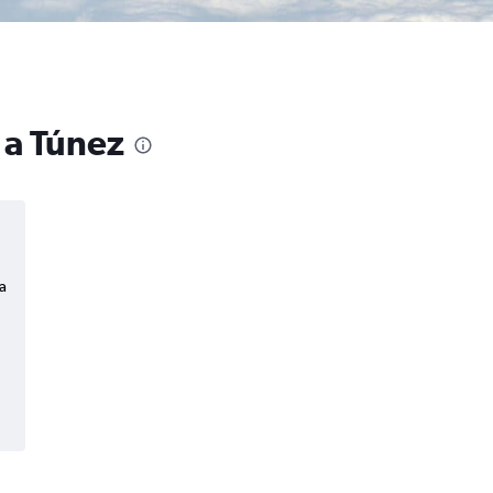
 a Túnez
a