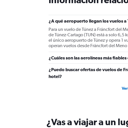
has
1
Y
¿A qué aeropuerto llegan los vuelos a
axis
displaying
Para un vuelo de Túnez a Fráncfort del M
values.
de Túnez-Cartago (TUN) está a solo 6,5 k
Range:
el único aeropuerto de Túnez y opera 1 v
0
operan vuelos desde Fráncfort del Meno 
to
600.
¿Cuáles son las aerolíneas más fiable
¿Puedo buscar ofertas de vuelos de Fr
hotel?
Ver
¿Vas a viajar a un l