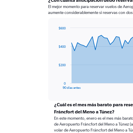
¿Con cuánta anticipación debo reserva
El mejor momento para reservar vuelos de Aeropu
aumente considerablemente si reservas con dos
$600
Chart
Chart
graphic.
with
91
$400
data
points.
The
$200
chart
has
1
0
X
End
90 días antes
of
axis
interactive
displaying
chart
categories.
¿Cuál es el mes más barato para res
Range:
Fráncfort del Meno a Túnez?
91
En este momento, enero es el mes más barato
categories.
de Aeropuerto Fráncfort del Meno a Túnez (
The
volar de Aeropuerto Fráncfort del Meno a Tú
chart