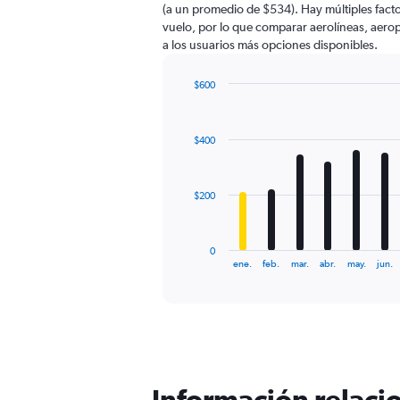
(a un promedio de $534). Hay múltiples facto
has
vuelo, por lo que comparar aerolíneas, aerop
1
a los usuarios más opciones disponibles.
Y
axis
displaying
$600
values.
Bar
Chart
Range:
graphic.
chart
with
0
$400
12
to
bars.
600.
The
$200
chart
has
1
0
X
End
ene.
feb.
mar.
abr.
may.
jun.
of
axis
interactive
displaying
chart
categories.
Range:
12
categories.
The
Información relacio
chart