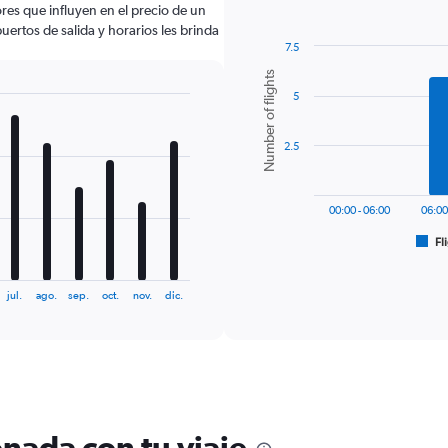
res que influyen en el precio de un
uertos de salida y horarios les brinda
7.5
Bar
Chart
Number of flights
graphic.
chart
5
with
6
bars.
2.5
The
chart
has
00:00 - 06:00
06:00
1
Fl
X
End
of
axis
interactive
displaying
chart
jul.
ago.
sep.
oct.
nov.
dic.
categories.
Range:
6
categories.
The
chart
has
1
nada con tu viaje