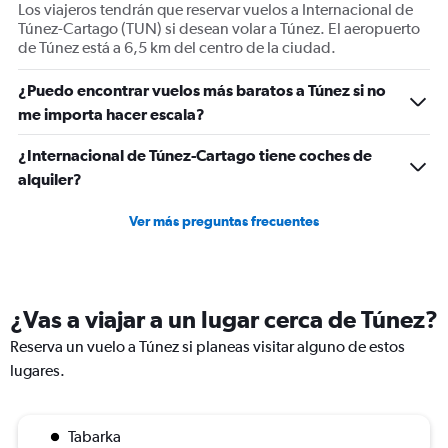
Los viajeros tendrán que reservar vuelos a Internacional de
displaying
Túnez-Cartago (TUN) si desean volar a Túnez. El aeropuerto
values.
de Túnez está a 6,5 km del centro de la ciudad.
Range:
0
¿Puedo encontrar vuelos más baratos a Túnez si no
to
1800.
me importa hacer escala?
¿Internacional de Túnez-Cartago tiene coches de
alquiler?
Ver más preguntas frecuentes
¿Vas a viajar a un lugar cerca de Túnez?
Reserva un vuelo a Túnez si planeas visitar alguno de estos
lugares.
Tabarka