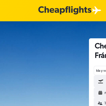
Che
Frá
Ida y v