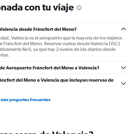
nada con tu viaje
1
Y
axis
displaying
Number
 Valencia desde Fráncfort del Meno?
of
udad, Valencia es el aeropuerto que la mayoría de los viajeros
flights.
e Fráncfort del Meno. Reservar vuelos desde Valencia (VLC)
Range:
tivamente fácil, ya que hay 2 vuelos de ida diarios desde
0
ntas.
to
15.
s de Aeropuerto Fráncfort del Meno a Valencia?
áncfort del Meno a Valencia que incluyan reservas de
 más preguntas frecuentes