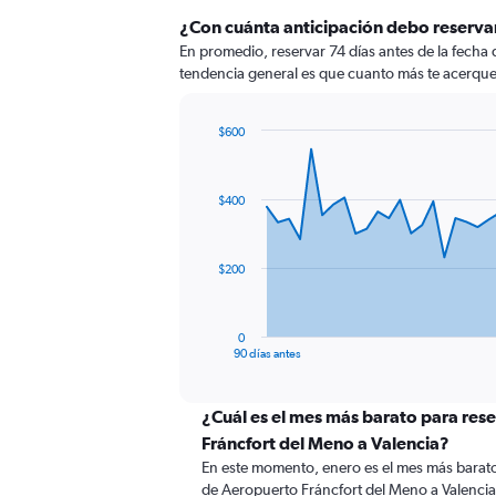
¿Con cuánta anticipación debo reserva
En promedio, reservar 74 días antes de la fecha
tendencia general es que cuanto más te acerques 
$600
Chart
Chart
graphic.
with
91
$400
data
points.
The
$200
chart
has
1
0
X
End
90 días antes
of
axis
interactive
displaying
chart
categories.
¿Cuál es el mes más barato para res
Range:
Fráncfort del Meno a Valencia?
91
En este momento, enero es el mes más barato
categories.
de Aeropuerto Fráncfort del Meno a Valenci