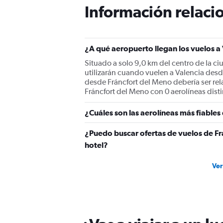
The
Información relacio
chart
has
1
Y
¿A qué aeropuerto llegan los vuelos a
axis
displaying
Situado a solo 9,0 km del centro de la ci
values.
utilizarán cuando vuelen a Valencia desd
Range:
desde Fráncfort del Meno debería ser rela
0
Fráncfort del Meno con 0 aerolíneas disti
to
450.
¿Cuáles son las aerolíneas más fiable
¿Puedo buscar ofertas de vuelos de Fr
hotel?
Ver