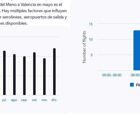
del Meno a Valencia en mayo es el
Hay múltiples factores que influyen
r aerolíneas, aeropuertos de salida y
nes disponibles.
15
Bar
Chart
Number of flights
graphic.
chart
10
with
6
bars.
5
The
chart
has
00:00 - 06:00
06:00 
1
Fl
X
End
of
axis
interactive
displaying
chart
jul.
ago.
sep.
oct.
nov.
dic.
categories.
Range:
6
categories.
The
chart
has