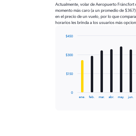
The
Actualmente, volar de Aeropuerto Fráncfort 
chart
momento más caro (a un promedio de $367). 
has
en el precio de un vuelo, por lo que compara
1
horarios les brinda a los usuarios más opcio
Y
axis
displaying
$450
values.
Bar
Chart
Range:
graphic.
chart
with
0
$300
12
to
bars.
600.
The
$150
chart
has
1
0
X
End
ene.
feb.
mar.
abr.
may.
jun.
of
axis
interactive
displaying
chart
categories.
Range:
12
categories.