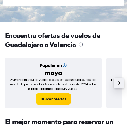
Encuentra ofertas de vuelos de
Guadalajara a Valencia
Popular en
mayo
Mayor demanda de vuelos basada en las búsquedas. Posible
Los precio
subida de precios del 22% (aumento potencial de $324 sobre
de precios
el precio promedio de ida y vuelta).
Buscar ofertas
El mejor momento para reservar un