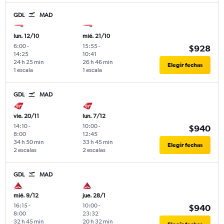
GDL
MAD
lun. 12/10
mié. 21/10
6:00
-
15:55
-
$928
14:25
10:41
24 h 25 min
26 h 46 min
Elegir fechas
1 escala
1 escala
GDL
MAD
vie. 20/11
lun. 7/12
14:10
-
10:00
-
$940
8:00
12:45
34 h 50 min
33 h 45 min
Elegir fechas
2 escalas
2 escalas
GDL
MAD
mié. 9/12
jue. 28/1
16:15
-
10:00
-
$940
8:00
23:32
32 h 45 min
20 h 32 min