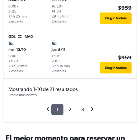
dom. 15/11
lun. 30/11
6:00
-
16:20
-
$959
6:25
14:54
17 h 25 min
29 h 34 min
Elegir fechas
2 escalas
2 escalas
GDL
MAD
mar. 13/10
jue. 5/11
6:00
-
17:15
-
$959
13:20
23:25
23 h 20 min
37 h 10 min
Elegir fechas
2 escalas
2 escalas
Mostrando 1-10 de 21 resultados
Precio más barato
1
2
3
El mejor momento para reservar un