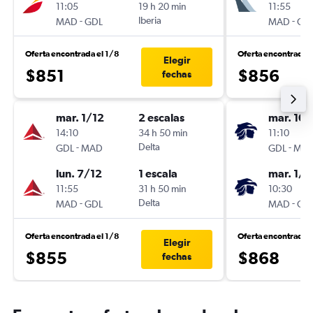
11:05
19 h 20 min
11:55
-
Iberia
-
MAD
GDL
MAD
GD
Oferta encontrada el 1/8
Oferta encontrada 
Elegir
$851
$856
fechas
mar. 1/12
2 escalas
mar. 10/
14:10
34 h 50 min
11:10
-
Delta
-
GDL
MAD
GDL
MA
lun. 7/12
1 escala
mar. 1/1
11:55
31 h 50 min
10:30
-
Delta
-
MAD
GDL
MAD
GD
Oferta encontrada el 1/8
Oferta encontrada 
Elegir
$855
$868
fechas