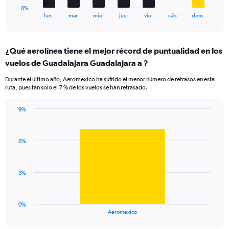
1
0%
X
End
lun.
mar.
mié.
jue.
vie.
sáb.
dom.
of
axis
interactive
displaying
chart
categories.
¿Qué aerolínea tiene el mejor récord de puntualidad en los
Range:
vuelos de Guadalajara Guadalajara a ?
7
categories.
Durante el último año, Aeromexico ha sufrido el menor número de retrasos en esta
The
ruta, pues tan solo el 7 % de los vuelos se han retrasado.
chart
has
9%
1
Bar
Chart
Y
graphic.
chart
axis
with
displaying
6%
1
values.
bar.
Range:
0
The
3%
to
chart
15.
has
1
0%
X
End
Aeromexico
of
axis
interactive