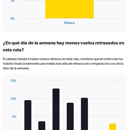
The
3%
0
chart
to
has
20.
1
0%
X
End
Mañana
of
axis
interactive
displaying
chart
categories.
¿En qué día de la semana hay menos vuelos retrasados en
Range:
esta ruta?
1
categories.
El sábado tiende a haber menos retrasos en esta ruta, mientras que en miércoles ha
The
habido tradicionalmente una media más alta de retrasos en comparación con otros
chart
días de la semana.
has
1
15%
Y
Bar
Chart
axis
graphic.
chart
displaying
with
values.
10%
7
Range:
bars.
0
to
The
5%
9.
chart
has