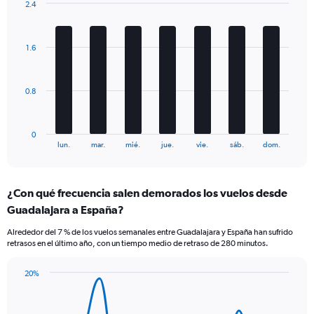
2.4
Y
Bar
Chart
axis
graphic.
chart
displaying
with
Number
1.6
7
of
bars.
flights.
Range:
The
0.8
0
chart
to
has
15.
1
0
X
End
lun.
mar.
mié.
jue.
vie.
sáb.
dom.
of
axis
interactive
displaying
chart
categories.
¿Con qué frecuencia salen demorados los vuelos desde
Range:
Guadalajara a España?
7
categories.
Alrededor del 7 % de los vuelos semanales entre Guadalajara y España han sufrido
The
retrasos en el último año, con un tiempo medio de retraso de 280 minutos.
chart
has
20%
1
Line
Chart
Y
graphic.
chart
axis
with