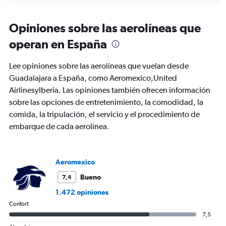
displaying
chart
categories.
Range:
Opiniones sobre las aerolíneas que
91
operan en España
categories.
The
chart
Lee opiniones sobre las aerolíneas que vuelan desde
has
Guadalajara a España, como Aeromexico,United
1
AirlinesyIberia. Las opiniones también ofrecen información
Y
axis
sobre las opciones de entretenimiento, la comodidad, la
displaying
comida, la tripulación, el servicio y el procedimiento de
values.
embarque de cada aerolínea.
Range:
0
to
1800.
Aeromexico
Bueno
7,4
1.472 opiniones
Confort
7,5