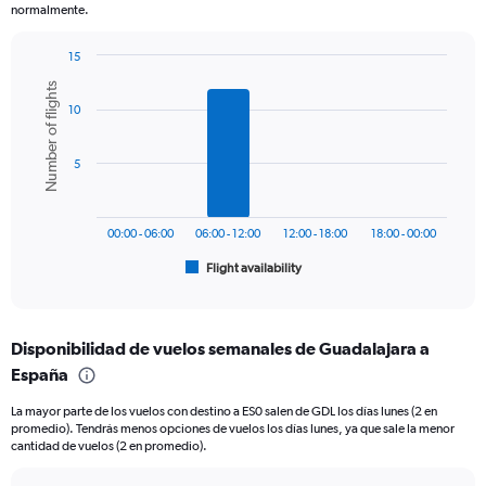
chart
normalmente.
has
1
15
Y
Bar
Chart
axis
Number of flights
graphic.
chart
displaying
10
with
values.
6
bars.
Range:
5
0
The
to
chart
1500.
has
00:00 - 06:00
06:00 - 12:00
12:00 - 18:00
18:00 - 00:00
1
Flight availability
X
End
of
axis
interactive
displaying
chart
categories.
Disponibilidad de vuelos semanales de Guadalajara a
Range:
España
6
categories.
La mayor parte de los vuelos con destino a ES0 salen de GDL los días lunes (2 en
The
promedio). Tendrás menos opciones de vuelos los días lunes, ya que sale la menor
chart
cantidad de vuelos (2 en promedio).
has
1