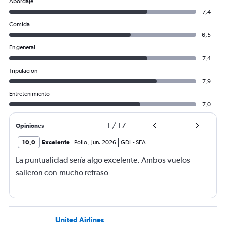
Abordaje
7,4
Comida
6,5
En general
7,4
Tripulación
7,9
Entretenimiento
7,0
1
/
17
Opiniones
10,0
Excelente
Pollo
,
jun. 2026
GDL
-
SEA
La puntualidad sería algo excelente. Ambos vuelos
salieron con mucho retraso
United Airlines