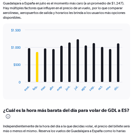
Guadalajara a España en julio es el momento más caro (a un promedio de $1.247).
Hay múltiples factores que influyen en el precio de un vuelo, por lo que comparar
aerolíneas, aeropuertos de salida y horarios les brinda a los usuarios más opciones
disponibles.
$1.500
Bar
Chart
graphic.
chart
with
$1.000
12
bars.
$500
The
chart
has
0
1
mar.
jun.
sep.
dic.
ene.
abr.
jul.
oct.
feb.
may.
ago.
nov.
X
End
of
axis
interactive
displaying
chart
categories.
¿Cuál es la hora más barata del día para volar de GDL a ES?
Range:
12
categories.
Independientemente de la hora del día a la que decidas volar, el precio del billete será
The
más o menos el mismo. Reserva los vuelos de Guadalajara a España como lo harías