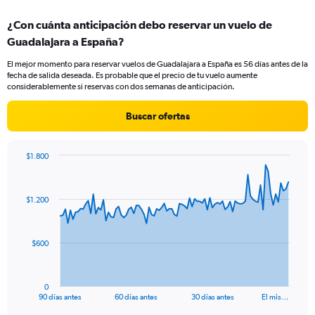
displaying
chart
categories.
¿Con cuánta anticipación debo reservar un vuelo de
Range:
Guadalajara a España?
1
categories.
El mejor momento para reservar vuelos de Guadalajara a España es 56 días antes de la
The
fecha de salida deseada. Es probable que el precio de tu vuelo aumente
chart
considerablemente si reservas con dos semanas de anticipación.
has
1
Buscar ofertas
Y
axis
displaying
$1.800
values.
Chart
Chart
Range:
graphic.
with
0
91
$1.200
to
data
points.
9.
The
$600
chart
has
1
0
X
End
90 días antes
60 días antes
30 días antes
El mis…
of
axis
interactive