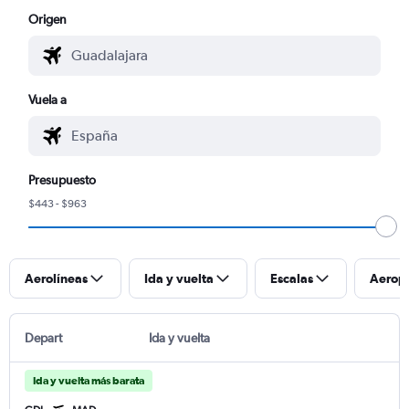
Origen
Vuela a
Presupuesto
$443 - $963
Aerolíneas
Ida y vuelta
Escalas
Aerop
Depart
Ida y vuelta
Ida y vuelta más barata