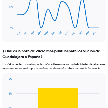
displaying
14
values.
data
10%
Range:
points.
0
to
The
2.4.
chart
has
0%
ene.
abr.
jul.
oct.
mar.
jun.
sep.
dic.
feb.
may.
ago.
nov.
1
End
of
X
interactive
axis
chart
displaying
¿Cuál es la hora de vuelo más puntual para los vuelos de
categories.
Range:
Guadalajara a España?
14
Históricamente, los vuelos por la mañana tienen menos probabilidades de retrasarse,
categories.
mientras que los vuelos por la mañana tienden a sufrir retrasos con más frecuencia.
The
chart
has
9%
Bar
1
Chart
graphic.
chart
Y
with
axis
6%
1
displaying
bar.
values.
Range: