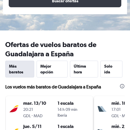
Buscar ofertas
Ofertas de vuelos baratos de
Guadalajara a España
Más
Mejor
Última
Solo
baratos
opción
hora
ida
Los vuelos más baratos de Guadalajara a España
mar. 13/10
1 escala
mié. 18/
20:21
14 h 09 min
17:01
-
Iberia
-
GDL
MAD
GDL
MA
jue. 5/11
1 escala
mié. 2/1