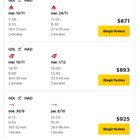
GDL
MAD
mar. 10/11
mar. 24/11
7:38
-
11:55
-
$871
9:55
8:30
19 h 17 min
27 h 35 min
Elegir fechas
2 escalas
2 escalas
GDL
MAD
mar. 10/11
mar. 1/12
14:10
-
10:00
-
$893
8:00
12:45
34 h 50 min
33 h 45 min
Elegir fechas
2 escalas
2 escalas
GDL
MAD
mié. 30/9
jue. 8/10
6:13
-
15:55
-
$925
9:05
10:41
18 h 52 min
26 h 46 min
Elegir fechas
1 escala
1 escala