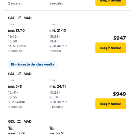
Elegir fechas
2 escalas
2 escalas
GDL
MAD
mar. 13/10
mié. 21/10
11:42
-
15:55
-
$947
15:50
10:41
20 h 08 min
26 h 46 min
Elegir fechas
2 escalas
1 escala
El más corto de ida y vuelta
GDL
MAD
mar. 3/11
mar. 24/11
12:41
-
10:25
-
$949
16:55
23:31
21 h 14 min
20 h 06 min
Elegir fechas
2 escalas
2 escalas
GDL
MAD