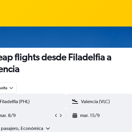
ap flights desde Filadelfia a
encia
uelta
mar. 8/9
mar. 15/9
1 pasajero, Económica