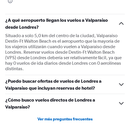
The
chart
has
1
¿A qué aeropuerto llegan los vuelos a Valparaiso
Y
desde Londres?
axis
displaying
Situado a solo 5,0 km del centro de la ciudad, Valparaiso
values.
Destin-Ft Walton Beach es el aeropuerto que la mayoría de
Range:
los viajeros utilizarán cuando vuelen a Valparaiso desde
0
Londres. Reservar vuelos desde Destin-Ft Walton Beach
to
(VPS) desde Londres debería ser relativamente fácil, ya que
1500.
hay 0 vuelos de ida diarios desde Londres con 0 aerolíneas
distintas.
¿Puedo buscar ofertas de vuelos de Londres a
Valparaiso que incluyan reservas de hotel?
¿Cómo busco vuelos directos de Londres a
Valparaiso?
Ver más preguntas frecuentes