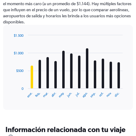
el momento más caro (a un promedio de $1.144). Hay múltiples factores
que influyen en el precio de un vuelo, por lo que comparar aerolíneas,
aeropuertos de salida y horarios les brinda a los usuarios más opciones
disponibles.
$1.500
Bar
Chart
graphic.
chart
with
$1.000
12
bars.
$500
The
chart
has
0
1
ene.
feb.
mar.
abr.
may.
jun.
jul.
ago.
sep.
oct.
nov.
dic.
X
End
of
axis
interactive
displaying
chart
categories.
Range:
12
Información relacionada con tu viaje
categories.