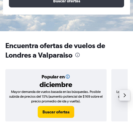
Buscar ofertas
Encuentra ofertas de vuelos de
Londres a Valparaiso
Popular en
diciembre
Mayor demanda de vuelos basada en las búsquedas. Posible
Los precio
subida de precios del 15% (aumento potencial de $169 sobre el
de precios
precio promedio de ida y vuelta).
Buscar ofertas