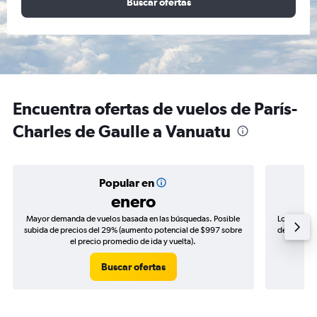
Buscar ofertas
Encuentra ofertas de vuelos de París-
Charles de Gaulle a Vanuatu
Popular en
enero
Mayor demanda de vuelos basada en las búsquedas. Posible
Los precio
subida de precios del 29% (aumento potencial de $997 sobre
de precios 
el precio promedio de ida y vuelta).
Buscar ofertas