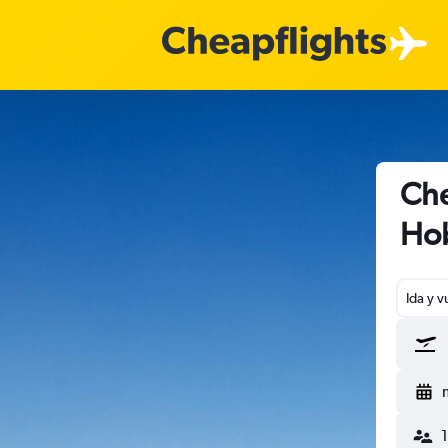
Che
Hob
Ida y v