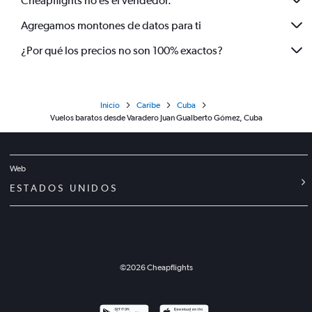
Cheapflights no es el vendedor.
Agregamos montones de datos para ti
¿Por qué los precios no son 100% exactos?
Inicio
Caribe
Cuba
Vuelos baratos desde Varadero Juan Gualberto Gómez, Cuba
Web
ESTADOS UNIDOS
©
2026
Cheapflights