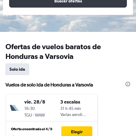
Buscar ofertas
Ofertas de vuelos baratos de
Honduras a Varsovia
Solo ida
Vuelos de solo ida de Honduras a Varsovia
vie. 28/8
3 escalas
16:30
31 h 45 min
-
Varias aerolíneas
TGU
WAW
Oferta encontrada el 4/8
Elegir