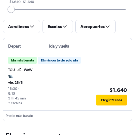
$1.640 - $1.640
Aerolíneas
Escalas
Aeropuertos
Depart
Ida y vuelta
Ida más barata
El más corto de solo ida
TGU
WAW
vie. 28/8
16:30
-
$1.640
8:15
31 h 45 min
Elegir fechas
3 escalas
Precio más barato