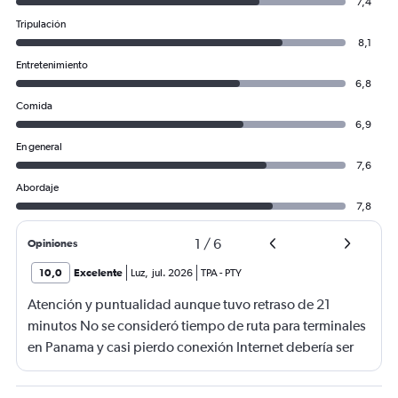
7,4
Tripulación
8,1
Entretenimiento
6,8
Comida
6,9
En general
7,6
Abordaje
7,8
1
/
6
Opiniones
10,0
Excelente
Luz
,
jul. 2026
TPA
-
PTY
Atención y puntualidad aunque tuvo retraso de 21
minutos No se consideró tiempo de ruta para terminales
en Panama y casi pierdo conexión Internet debería ser
gratis