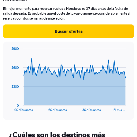
14
El mejor momento para reservar vuelos a Honduras es 37 días antes de la fecha de
categories.
salida deseada. Es probable que el coste de tu vuelo aumente considerablemente si
The
reservas con dos semanas de antelación.
chart
has
Buscar ofertas
1
Y
axis
$900
displaying
Chart
Chart
values.
graphic.
with
Range:
91
22
$600
data
to
points.
30.
The
$300
chart
has
1
0
X
End
90 días antes
60 días antes
30 días antes
El mis…
of
axis
interactive
displaying
chart
categories.
Range:
¿Cuáles son los destinos más