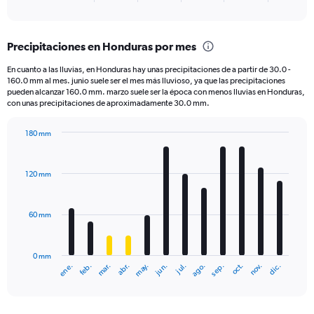
of
axis
interactive
displaying
chart
categories.
Precipitaciones en Honduras por mes
Range:
6
En cuanto a las lluvias, en Honduras hay unas precipitaciones de a partir de 30.0 -
categories.
160.0 mm al mes. junio suele ser el mes más lluvioso, ya que las precipitaciones
The
pueden alcanzar 160.0 mm. marzo suele ser la época con menos lluvias en Honduras,
chart
con unas precipitaciones de aproximadamente 30.0 mm.
has
1
180 mm
Y
Bar
Chart
axis
graphic.
chart
displaying
with
120 mm
12
values.
bars.
Range:
0
60 mm
The
to
chart
400.
has
0 mm
1
ene.
feb.
mar.
abr.
may.
jun.
jul.
ago.
sep.
oct.
nov.
dic.
X
End
of
axis
interactive
displaying
chart
categories.