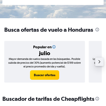
Busca ofertas de vuelo a Honduras
Popular en
julio
Mayor demanda de vuelos basada en las búsquedas. Posible
Los precio
subida de precios del 30% (aumento potencial de $189 sobre
de precios
el precio promedio de ida y vuelta).
Buscar ofertas
Buscador de tarifas de Cheapflights