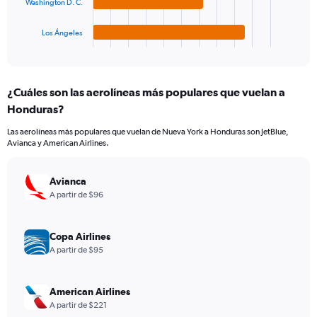
chart
Washington D. C.
has
1
Los Ángeles
X
End
of
axis
interactive
displaying
chart
categories.
¿Cuáles son las aerolíneas más populares que vuelan a
Range:
Honduras?
4
categories.
Las aerolíneas más populares que vuelan de Nueva York a Honduras son JetBlue,
The
Avianca y American Airlines.
chart
has
1
Avianca
Y
A partir de $96
axis
displaying
values.
Copa Airlines
Range:
A partir de $95
0
to
600.
American Airlines
A partir de $221