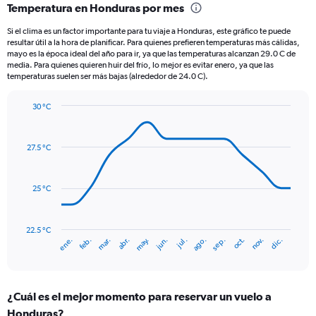
Temperatura en Honduras por mes
Range:
12
Si el clima es un factor importante para tu viaje a Honduras, este gráfico te puede
categories.
resultar útil a la hora de planificar. Para quienes prefieren temperaturas más cálidas,
The
mayo es la época ideal del año para ir, ya que las temperaturas alcanzan 29.0 C de
chart
media. Para quienes quieren huir del frío, lo mejor es evitar enero, ya que las
temperaturas suelen ser más bajas (alrededor de 24.0 C).
has
1
Y
30 °C
axis
Line
Chart
graphic.
displaying
chart
with
values.
27.5 °C
14
Range:
data
0
points.
to
25 °C
180.
The
chart
has
22.5 °C
mar.
jun.
sep.
dic.
ene.
abr.
jul.
oct.
feb.
may.
ago.
nov.
1
End
of
X
interactive
axis
chart
displaying
¿Cuál es el mejor momento para reservar un vuelo a
categories.
Range:
Honduras?