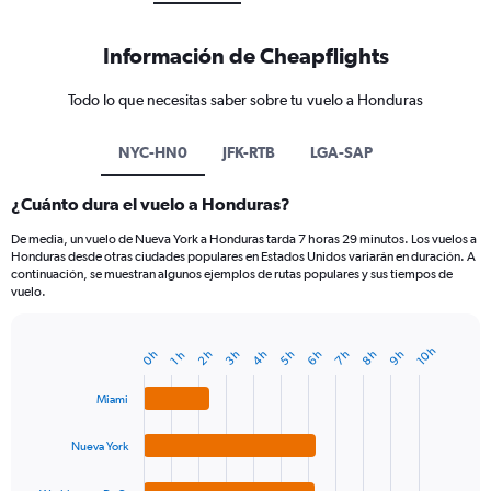
Información de Cheapflights
Todo lo que necesitas saber sobre tu vuelo a Honduras
NYC-HN0
JFK-RTB
LGA-SAP
¿Cuánto dura el vuelo a Honduras?
De media, un vuelo de Nueva York a Honduras tarda 7 horas 29 minutos. Los vuelos a
Honduras desde otras ciudades populares en Estados Unidos variarán en duración. A
continuación, se muestran algunos ejemplos de rutas populares y sus tiempos de
vuelo.
10 h
0 h
2 h
3 h
4 h
5 h
6 h
7 h
8 h
9 h
1 h
Bar
Chart
graphic.
chart
with
Miami
4
bars.
Nueva York
The