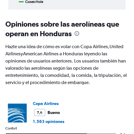
Coxen Hole
End
categories.
of
Range:
interactive
8
chart
categories.
Opiniones sobre las aerolíneas que
The
chart
operan en Honduras
has
1
Hazte una idea de cómo es volar con Copa Airlines,United
Y
AirlinesyAmerican Airlines a Honduras leyendo las
axis
displaying
opiniones de usuarios anteriores. Los usuarios también han
%
valorado las aerolíneas según las opciones de
de
entretenimiento, la comodidad, la comida, la tripulación, el
popularidad.
servicio y el procedimiento de embarque.
Range:
0
to
75.
Copa Airlines
Bueno
7,6
1.563 opiniones
Confort