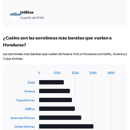
JetBlue
A partir de $194
¿Cuáles son las aerolíneas más baratas que vuelan a
Honduras?
Las aerolíneas más baratas que vuelan de Nueva York a Honduras son Delta, Avianca y
Copa Airlines.
0
$100
$200
$300
$400
Bar
Chart
graphic.
chart
Delta
with
6
Avianca
bars.
Copa Airlines
The
JetBlue
chart
has
American Airlines
1
United Airlines
X
End