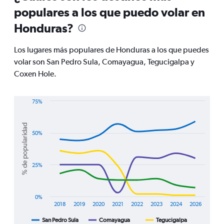
91
populares a los que puedo volar en
categories.
The
Honduras?
chart
has
Los lugares más populares de Honduras a los que puedes
1
Y
volar son San Pedro Sula, Comayagua, Tegucigalpa y
axis
Coxen Hole.
displaying
values.
Range:
75%
0
Line
Chart
to
graphic.
chart
900.
% de popularidad
with
50%
4
lines.
The
25%
chart
has
1
0%
X
2018
2019
2020
2021
2022
2023
2024
2026
axis
displaying
San Pedro Sula
Comayagua
Tegucigalpa