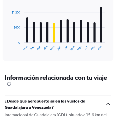
Bar
Chart
graphic.
chart
with
$1.200
12
bars.
$600
The
chart
has
0
1
ene.
feb.
mar.
abr.
may.
jun.
jul.
ago.
sep.
oct.
nov.
dic.
X
End
of
axis
interactive
displaying
chart
categories.
Range:
12
Información relacionada con tu viaje
categories.
The
chart
has
1
¿Desde qué aeropuerto salen los vuelos de
Y
Guadalajara a Venezuela?
axis
displaying
Internacional de Guadalajara (GDL), situado a 15,6 km del