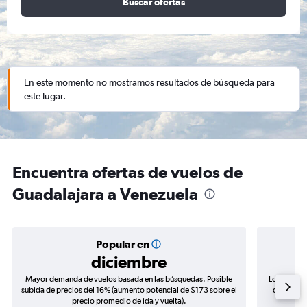
Buscar ofertas
En este momento no mostramos resultados de búsqueda para
este lugar.
Encuentra ofertas de vuelos de
Guadalajara a Venezuela
Popular en
diciembre
Mayor demanda de vuelos basada en las búsquedas. Posible
Los precio
subida de precios del 16% (aumento potencial de $173 sobre el
de precios
precio promedio de ida y vuelta).