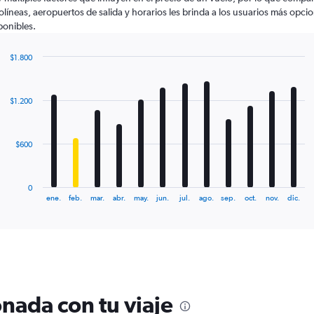
olíneas, aeropuertos de salida y horarios les brinda a los usuarios más opci
ponibles.
$1.800
Bar
Chart
graphic.
chart
with
$1.200
12
bars.
The
$600
chart
has
1
0
X
End
ene.
feb.
mar.
abr.
may.
jun.
jul.
ago.
sep.
oct.
nov.
dic.
of
axis
interactive
displaying
chart
categories.
Range:
12
categories.
The
nada con tu viaje
chart