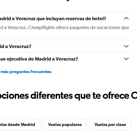
has
1
Y
drid a Veracruz que incluyan reservas de hotel?
axis
displaying
id a Veracruz, Cheapflights ofrece paquetes de vacaciones que
values.
Range:
0
id a Veracruz?
to
1800.
ase ejecutiva de Madrid a Veracruz?
 más preguntas frecuentes
ciones diferentes que te ofrece 
elos desde Madrid
Vuelos populares
Vuelos por clase