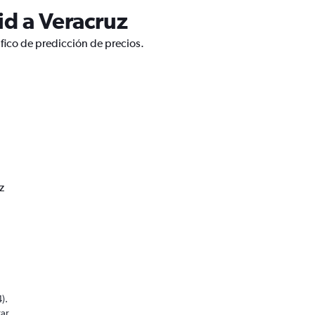
id a Veracruz
fico de predicción de precios.
z
).
rar