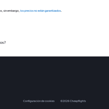
os, sin embargo,
los precios no están garantizados
.
tos?
Configuración de cookies
©
2026
Cheapflights