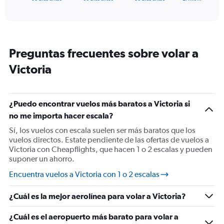
of
axis
interactive
displaying
chart
categories.
Range:
91
Preguntas frecuentes sobre volar a
categories.
The
Victoria
chart
has
1
Y
¿Puedo encontrar vuelos más baratos a Victoria si
axis
no me importa hacer escala?
displaying
Sí, los vuelos con escala suelen ser más baratos que los
values.
vuelos directos. Estate pendiente de las ofertas de vuelos a
Range:
Victoria con Cheapflights, que hacen 1 o 2 escalas y pueden
0
suponer un ahorro.
to
3000.
Encuentra vuelos a Victoria con 1 o 2 escalas
¿Cuál es la mejor aerolínea para volar a Victoria?
¿Cuál es el aeropuerto más barato para volar a