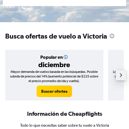
Busca ofertas de vuelo a Victoria
Popular en
diciembre
Mayor demanda de vuelos basada en las búsquedas. Posible
Los precio
subida de precios del 14% (aumento potencial de $225 sobre
de precios
el precio promedio de ida y vuelta).
Buscar ofertas
Información de Cheapflights
Todo lo que necesitas saber sobre tu vuelo a Victoria