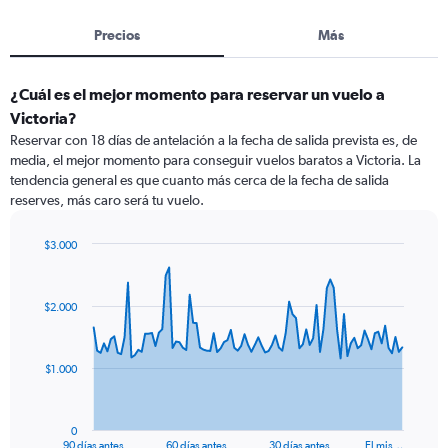
Precios
Más
¿Cuál es el mejor momento para reservar un vuelo a
Victoria?
Reservar con 18 días de antelación a la fecha de salida prevista es, de
media, el mejor momento para conseguir vuelos baratos a Victoria. La
tendencia general es que cuanto más cerca de la fecha de salida
reserves, más caro será tu vuelo.
$3.000
Chart
Chart
graphic.
with
91
$2.000
data
points.
The
$1.000
chart
has
1
0
X
End
90 días antes
60 días antes
30 días antes
El mis…