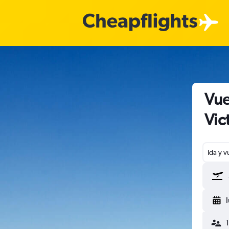
Vue
Vic
Ida y v