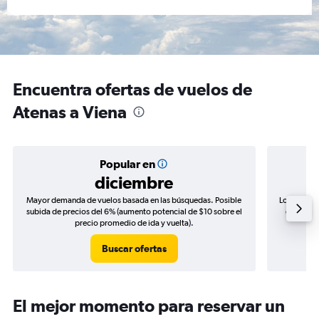
Encuentra ofertas de vuelos de
Atenas a Viena
Popular en
diciembre
Mayor demanda de vuelos basada en las búsquedas. Posible
Los precio
subida de precios del 6% (aumento potencial de $10 sobre el
de precio
precio promedio de ida y vuelta).
Buscar ofertas
El mejor momento para reservar un