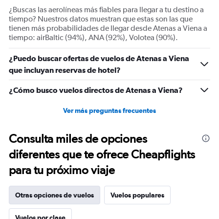
displaying
¿Buscas las aerolíneas más fiables para llegar a tu destino a
Number
tiempo? Nuestros datos muestran que estas son las que
of
tienen más probabilidades de llegar desde Atenas a Viena a
flights.
tiempo: airBaltic (94%), ANA (92%), Volotea (90%).
Range:
0
¿Puedo buscar ofertas de vuelos de Atenas a Viena
to
que incluyan reservas de hotel?
30.
¿Cómo busco vuelos directos de Atenas a Viena?
Ver más preguntas frecuentes
Consulta miles de opciones
diferentes que te ofrece Cheapflights
para tu próximo viaje
Otras opciones de vuelos
Vuelos populares
Vuelos por clase