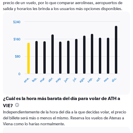
precio de un vuelo, por lo que comparar aerolíneas, aeropuertos de
1
salida y horarios les brinda a los usuarios más opciones disponibles.
Y
axis
displaying
$240
values.
Bar
Chart
Range:
graphic.
chart
with
0
$160
12
to
bars.
360.
$80
The
chart
has
0
1
ene.
feb.
mar.
abr.
may.
jun.
jul.
ago.
sep.
oct.
nov.
dic.
X
End
of
axis
interactive
displaying
chart
categories.
¿Cuál es la hora más barata del día para volar de ATH a
Range:
VIE?
12
Independientemente de la hora del día a la que decidas volar, el precio
categories.
del billete será más o menos el mismo. Reserva los vuelos de Atenas a
The
Viena como lo harías normalmente.
chart
has