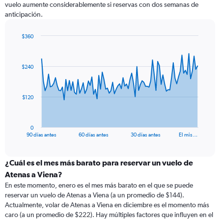
vuelo aumente considerablemente si reservas con dos semanas de
anticipación.
$360
Chart
Chart
graphic.
with
91
$240
data
points.
The
$120
chart
has
1
0
X
End
90 días antes
60 días antes
30 días antes
El mis…
of
axis
interactive
displaying
chart
categories.
¿Cuál es el mes más barato para reservar un vuelo de
Range:
Atenas a Viena?
91
En este momento, enero es el mes más barato en el que se puede
categories.
reservar un vuelo de Atenas a Viena (a un promedio de $144).
The
Actualmente, volar de Atenas a Viena en diciembre es el momento más
chart
caro (a un promedio de $222). Hay múltiples factores que influyen en el
has