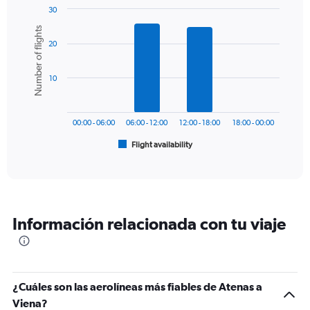
1
30
Y
Bar
Chart
Number of flights
graphic.
chart
axis
20
with
displaying
6
values.
bars.
Range:
10
0
The
to
chart
240.
has
00:00 - 06:00
06:00 - 12:00
12:00 - 18:00
18:00 - 00:00
1
Flight availability
X
End
of
axis
interactive
displaying
chart
categories.
Range:
6
Información relacionada con tu viaje
categories.
The
chart
has
1
¿Cuáles son las aerolíneas más fiables de Atenas a
Y
Viena?
axis