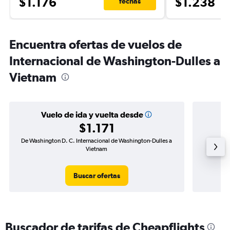
$1.176
$1.238
fechas
Encuentra ofertas de vuelos de
Internacional de Washington-Dulles a
Vietnam
Vuelo de ida y vuelta desde
$1.171
De Washington D. C. Internacional de Washington-Dulles a
Vuelo
Vietnam
Buscar ofertas
Buscador de tarifas de Cheapflights