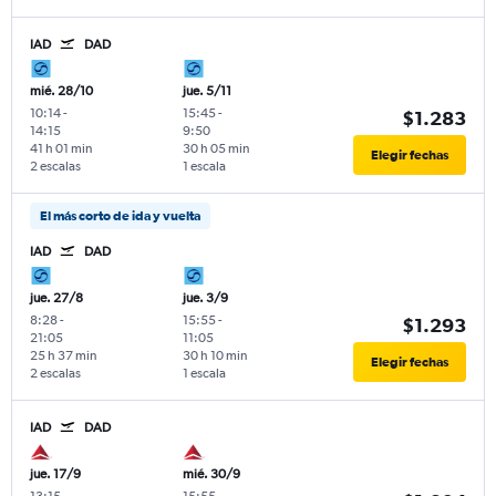
IAD
DAD
mié. 28/10
jue. 5/11
10:14
-
15:45
-
$1.283
14:15
9:50
41 h 01 min
30 h 05 min
Elegir fechas
2 escalas
1 escala
El más corto de ida y vuelta
IAD
DAD
jue. 27/8
jue. 3/9
8:28
-
15:55
-
$1.293
21:05
11:05
25 h 37 min
30 h 10 min
Elegir fechas
2 escalas
1 escala
IAD
DAD
jue. 17/9
mié. 30/9
13:15
-
15:55
-