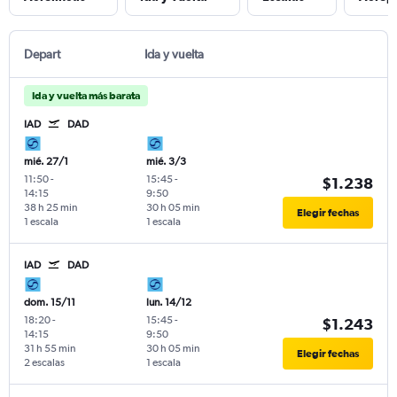
Depart
Ida y vuelta
Ida y vuelta más barata
IAD
DAD
mié. 27/1
mié. 3/3
11:50
-
15:45
-
$1.238
14:15
9:50
38 h 25 min
30 h 05 min
Elegir fechas
1 escala
1 escala
IAD
DAD
dom. 15/11
lun. 14/12
18:20
-
15:45
-
$1.243
14:15
9:50
31 h 55 min
30 h 05 min
Elegir fechas
2 escalas
1 escala