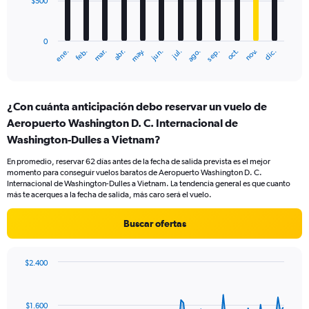
$500
The
chart
has
0
1
mar.
jun.
sep.
dic.
ene.
abr.
jul.
oct.
feb.
may.
ago.
nov.
X
End
of
axis
interactive
displaying
chart
categories.
¿Con cuánta anticipación debo reservar un vuelo de
Range:
Aeropuerto Washington D. C. Internacional de
12
categories.
Washington-Dulles a Vietnam?
The
chart
En promedio, reservar 62 días antes de la fecha de salida prevista es el mejor
momento para conseguir vuelos baratos de Aeropuerto Washington D. C.
has
Internacional de Washington-Dulles a Vietnam. La tendencia general es que cuanto
1
más te acerques a la fecha de salida, más caro será el vuelo.
Y
axis
Buscar ofertas
displaying
values.
Range:
$2.400
0
Chart
Chart
to
graphic.
with
1500.
91
$1.600
data