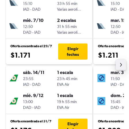
15:10
33 h 55 min
15:10
IAD
-
DAD
Varias aerolíneas
IAD
-
DAD
mié. 7/10
2 escalas
mar. 15/
12:50
31 h 55 min
12:50
DAD
-
IAD
Varias aerolíneas
DAD
-
IAD
Oferta encontrada el 29/7
Oferta encontrada 
Elegir
$1.171
$1.211
fechas
sáb. 14/11
1 escala
mar. 3/1
23:55
23 h 45 min
11:50
IAD
-
DAD
EVA Air
IAD
-
DAD
mié. 9/12
1 escala
dom. 22
13:00
19 h 55 min
15:45
DAD
-
IAD
EVA Air
DAD
-
IAD
Oferta encontrada el 31/7
Oferta encontrada 
Elegir