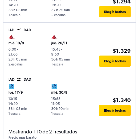
$1.294
14:20
18:20
38 h 05 min
37 h 25 min
Elegir fechas
1 escala
2 escalas
IAD
DAD
mié. 19/8
jue. 26/11
6:00
-
15:45
-
$1.329
21:05
9:50
28 h 05 min
30 h 05 min
Elegir fechas
2 escalas
1 escala
IAD
DAD
jue. 17/9
mié. 30/9
13:15
-
15:55
-
$1.340
14:20
11:05
38 h 05 min
30 h 10 min
Elegir fechas
1 escala
1 escala
Mostrando 1-10 de 21 resultados
Precio más barato