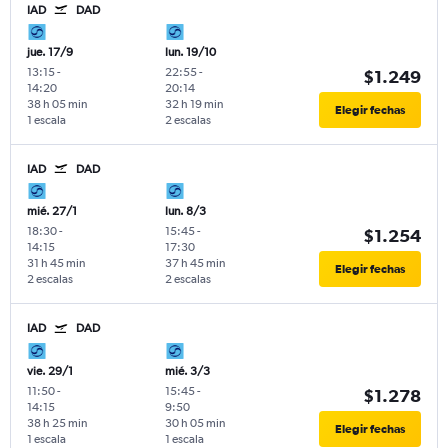
IAD
DAD
jue. 17/9
lun. 19/10
13:15
-
22:55
-
$1.249
14:20
20:14
38 h 05 min
32 h 19 min
Elegir fechas
1 escala
2 escalas
IAD
DAD
mié. 27/1
lun. 8/3
18:30
-
15:45
-
$1.254
14:15
17:30
31 h 45 min
37 h 45 min
Elegir fechas
2 escalas
2 escalas
IAD
DAD
vie. 29/1
mié. 3/3
11:50
-
15:45
-
$1.278
14:15
9:50
38 h 25 min
30 h 05 min
Elegir fechas
1 escala
1 escala