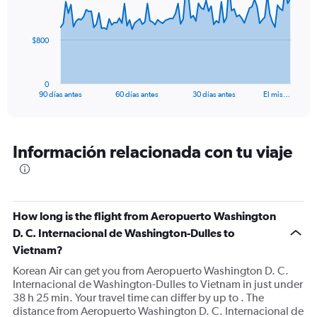
points.
The
$800
chart
has
1
0
X
End
90 días antes
60 días antes
30 días antes
El mis…
of
axis
interactive
displaying
chart
categories.
Range:
Información relacionada con tu viaje
91
categories.
The
chart
has
How long is the flight from Aeropuerto Washington
1
D. C. Internacional de Washington-Dulles to
Y
Vietnam?
axis
displaying
Korean Air can get you from Aeropuerto Washington D. C.
values.
Internacional de Washington-Dulles to Vietnam in just under
Range:
38 h 25 min. Your travel time can differ by up to . The
0
distance from Aeropuerto Washington D. C. Internacional de