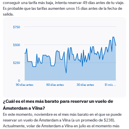
conseguir una tarifa más baja, intenta reservar 49 días antes de tu viaje.
Es probable que las tarifas aumenten unos 15 días antes de la fecha de
salida.
$750
Chart
Chart
graphic.
with
91
$500
data
points.
The
$250
chart
has
1
0
X
End
90 días antes
60 días antes
30 días antes
El mis…
of
axis
interactive
displaying
chart
categories.
¿Cuál es el mes más barato para reservar un vuelo de
Range:
Ámsterdam a Vilna?
91
En este momento, noviembre es el mes más barato en el que se puede
categories.
reservar un vuelo de Ámsterdam a Vilna (a un promedio de $238).
The
Actualmente, volar de Ámsterdam a Vilna en julio es el momento más
chart