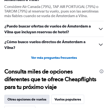
axis
displaying
Considere Air Canada (79%), TAP AIR PORTUGAL (79%) o
Number
TAROM (79%) al reservar tu vuelo, pues son las aerolíneas
of
más fiables cuando se vuela de Ámsterdam a Vilna.
flights.
Range:
¿Puedo buscar ofertas de vuelos de Ámsterdam a
0
Vilna que incluyan reservas de hotel?
to
60.
¿Cómo busco vuelos directos de Ámsterdam a
Vilna?
Ver más preguntas frecuentes
Consulta miles de opciones
diferentes que te ofrece Cheapflights
para tu próximo viaje
Otras opciones de vuelos
Vuelos populares