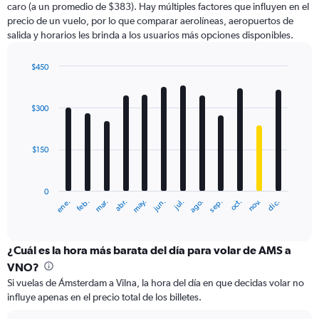
caro (a un promedio de $383). Hay múltiples factores que influyen en el
has
precio de un vuelo, por lo que comparar aerolíneas, aeropuertos de
1
salida y horarios les brinda a los usuarios más opciones disponibles.
Y
axis
displaying
$450
values.
Bar
Chart
Range:
graphic.
chart
with
0
$300
12
to
bars.
750.
$150
The
chart
has
0
1
ene.
feb.
mar.
abr.
may.
jun.
jul.
ago.
sep.
oct.
nov.
dic.
X
End
of
axis
interactive
displaying
chart
categories.
¿Cuál es la hora más barata del día para volar de AMS a
Range:
VNO?
12
Si vuelas de Ámsterdam a Vilna, la hora del día en que decidas volar no
categories.
influye apenas en el precio total de los billetes.
The
chart