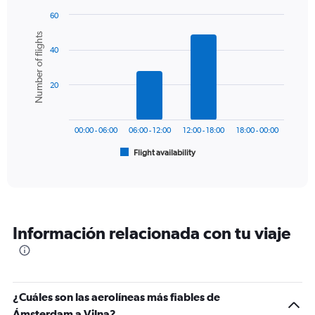
has
60
1
Bar
Chart
Number of flights
Y
graphic.
chart
axis
40
with
6
displaying
bars.
values.
20
Range:
The
0
chart
to
has
450.
00:00 - 06:00
06:00 - 12:00
12:00 - 18:00
18:00 - 00:00
1
Flight availability
X
End
of
axis
interactive
displaying
chart
categories.
Range:
6
Información relacionada con tu viaje
categories.
The
chart
has
1
¿Cuáles son las aerolíneas más fiables de
Y
Ámsterdam a Vilna?