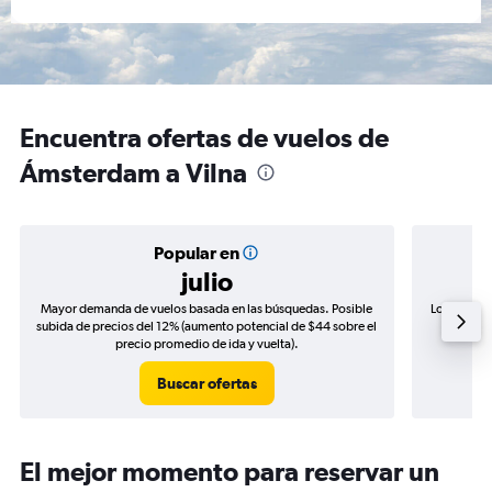
Encuentra ofertas de vuelos de
Ámsterdam a Vilna
Popular en
julio
Mayor demanda de vuelos basada en las búsquedas. Posible
Los precio
subida de precios del 12% (aumento potencial de $44 sobre el
de precio
precio promedio de ida y vuelta).
Buscar ofertas
El mejor momento para reservar un