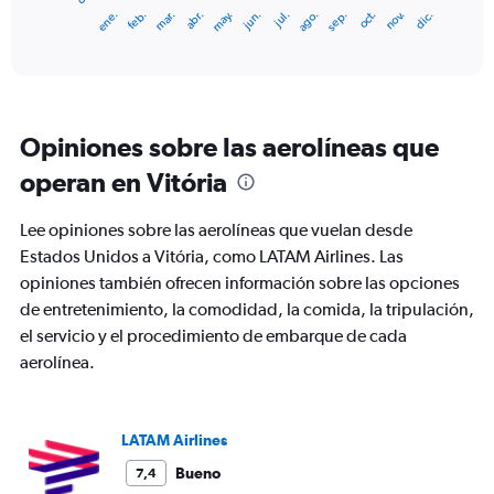
1
ene.
feb.
mar.
abr.
may.
jun.
jul.
ago.
sep.
oct.
nov.
dic.
X
End
of
axis
interactive
displaying
chart
categories.
Range:
12
Opiniones sobre las aerolíneas que
categories.
The
operan en Vitória
chart
has
Lee opiniones sobre las aerolíneas que vuelan desde
1
Y
Estados Unidos a Vitória, como LATAM Airlines. Las
axis
opiniones también ofrecen información sobre las opciones
displaying
de entretenimiento, la comodidad, la comida, la tripulación,
values.
el servicio y el procedimiento de embarque de cada
Range:
0
aerolínea.
to
1200.
LATAM Airlines
Bueno
7,4