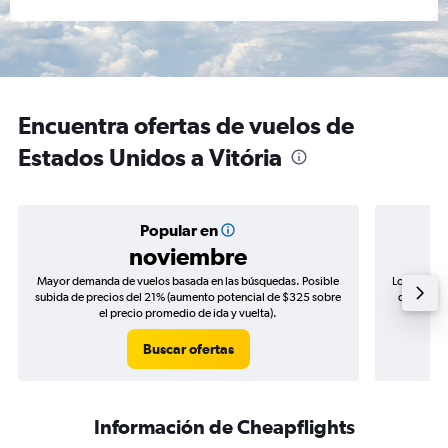
Encuentra ofertas de vuelos de
Estados Unidos a Vitória
Popular en
noviembre
Mayor demanda de vuelos basada en las búsquedas. Posible
Los precio
subida de precios del 21% (aumento potencial de $325 sobre
de precios
el precio promedio de ida y vuelta).
Buscar ofertas
Información de Cheapflights