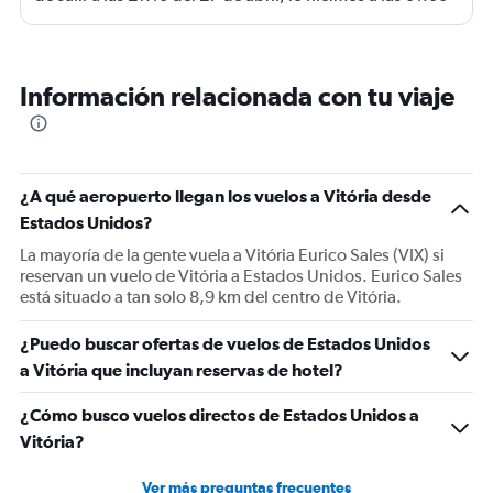
AM del 28. E´ramos 4 personas, incluídos dos niños de
8 y 11 años. No hubo ningúna disculpa, ninguna ayuda
para el descanso de los niños. Solo voucher para
Información relacionada con tu viaje
comida y bebida. Lo peor fue que la tripulación del
avión nos aseguró que llegaríamos a tiempo para
embarcar a las 21:10. Y que nos estarían esperando para
llevarnos rápido a la puerta de embarque. Nos llevaron a
¿A qué aeropuerto llegan los vuelos a Vitória desde
la parte delantera del avión para que bajáramos pronto.
Estados Unidos?
Pero nada de eso sucedió. A unos 200 metros nos
La mayoría de la gente vuela a Vitória Eurico Sales (VIX) si
esperaba un funcionario de Latam con los pases de
reservan un vuelo de Vitória a Estados Unidos. Eurico Sales
abordar para el vuelo de las 21:10. Y nunca quedó claro
está situado a tan solo 8,9 km del centro de Vitória.
que pasó con el vuelo. A las 13:35 del 27 , cuando ya
estábamos en el avión para despegar desde Paris, recibí
¿Puedo buscar ofertas de vuelos de Estados Unidos
un correo de latam que no pude ller hasta llegar a Sao
a Vitória que incluyan reservas de hotel?
Paulo. Este mail informaba que el vuelo se había
¿Cómo busco vuelos directos de Estados Unidos a
reprogramado para las 01:00 AM del 28. Por lo tanto el
Vitória?
vuelo por el que corrimos ´por los pasillos del
aeropuerto nunca existió realmente.. Un desastre
Ver más preguntas frecuentes