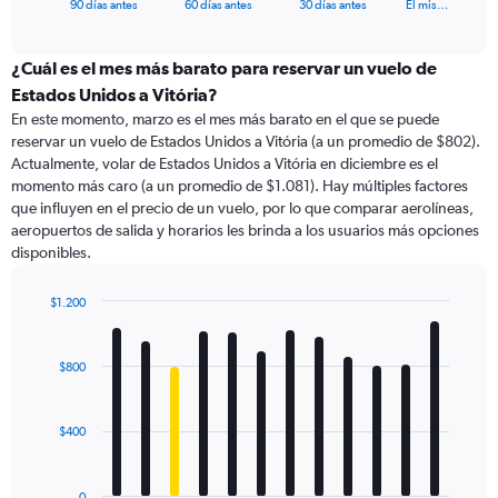
X
End
90 días antes
60 días antes
30 días antes
El mis…
of
axis
interactive
displaying
chart
categories.
¿Cuál es el mes más barato para reservar un vuelo de
Range:
Estados Unidos a Vitória?
91
En este momento, marzo es el mes más barato en el que se puede
categories.
reservar un vuelo de Estados Unidos a Vitória (a un promedio de $802).
The
Actualmente, volar de Estados Unidos a Vitória en diciembre es el
chart
momento más caro (a un promedio de $1.081). Hay múltiples factores
has
que influyen en el precio de un vuelo, por lo que comparar aerolíneas,
1
aeropuertos de salida y horarios les brinda a los usuarios más opciones
Y
disponibles.
axis
displaying
values.
$1.200
Range:
Bar
Chart
0
graphic.
chart
with
to
$800
12
2400.
bars.
$400
The
chart
has
0