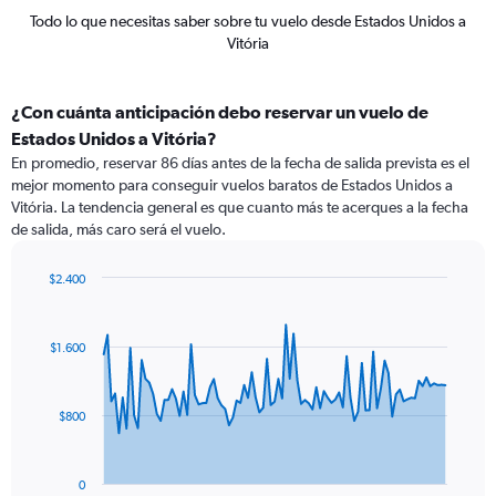
Todo lo que necesitas saber sobre tu vuelo desde Estados Unidos a
Vitória
¿Con cuánta anticipación debo reservar un vuelo de
Estados Unidos a Vitória?
En promedio, reservar 86 días antes de la fecha de salida prevista es el
mejor momento para conseguir vuelos baratos de Estados Unidos a
Vitória. La tendencia general es que cuanto más te acerques a la fecha
de salida, más caro será el vuelo.
$2.400
Chart
Chart
graphic.
with
91
$1.600
data
points.
The
$800
chart
has
1
0