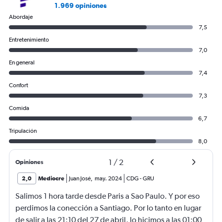
1.969 opiniones
Abordaje
7,5
Entretenimiento
7,0
En general
7,4
Confort
7,3
Comida
6,7
Tripulación
8,0
1
/
2
Opiniones
2,0
Mediocre
Juan José
,
may. 2024
CDG
-
GRU
Salimos 1 hora tarde desde Paris a Sao Paulo. Y por eso
perdimos la conección a Santiago. Por lo tanto en lugar
de salir a las 21:10 del 27 de abril, lo hicimos a las 01:00