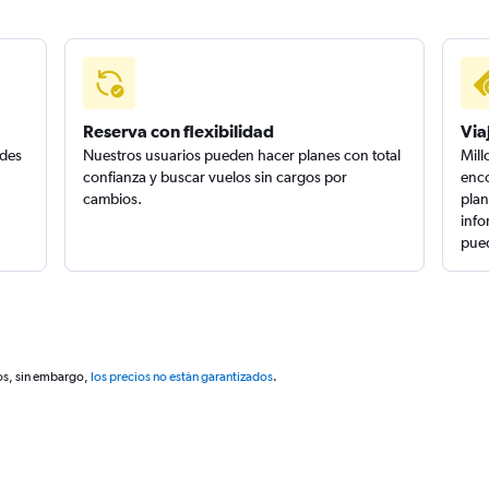
Reserva con flexibilidad
Via
edes
Nuestros usuarios pueden hacer planes con total
Mill
confianza y buscar vuelos sin cargos por
enco
cambios.
plan
info
pued
os, sin embargo,
los precios no están garantizados
.