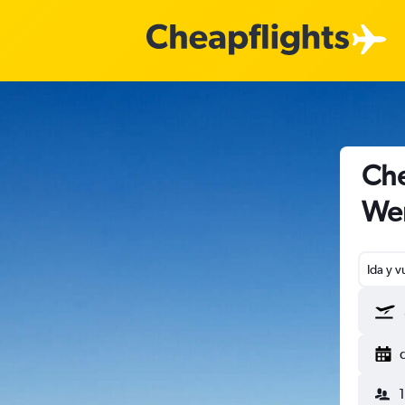
Che
We
Ida y v