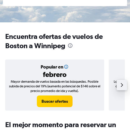
Encuentra ofertas de vuelos de
Boston a Winnipeg
Popular en
febrero
Mayor demanda de vuelos basada en las búsquedas. Posible
Los precio
subida de precios del 19% (aumento potencial de $146 sobre el
de precios
precio promedio de ida y vuelta).
Buscar ofertas
El mejor momento para reservar un