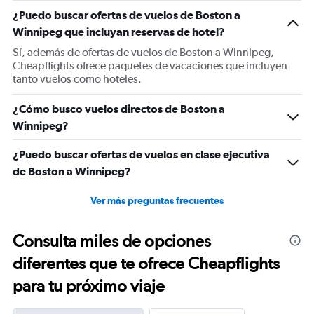
1
¿Puedo buscar ofertas de vuelos de Boston a
Y
Winnipeg que incluyan reservas de hotel?
axis
displaying
Sí, además de ofertas de vuelos de Boston a Winnipeg,
values.
Cheapflights ofrece paquetes de vacaciones que incluyen
Range:
tanto vuelos como hoteles.
0
to
¿Cómo busco vuelos directos de Boston a
1200.
Winnipeg?
¿Puedo buscar ofertas de vuelos en clase ejecutiva
de Boston a Winnipeg?
Ver más preguntas frecuentes
Consulta miles de opciones
diferentes que te ofrece Cheapflights
para tu próximo viaje