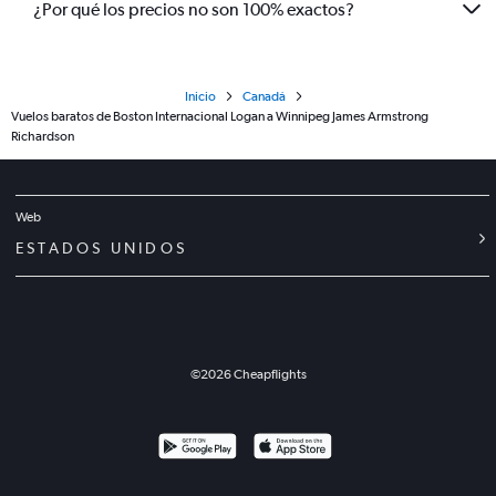
¿Por qué los precios no son 100% exactos?
Inicio
Canadá
Vuelos baratos de Boston Internacional Logan a Winnipeg James Armstrong
Richardson
Web
ESTADOS UNIDOS
©
2026
Cheapflights