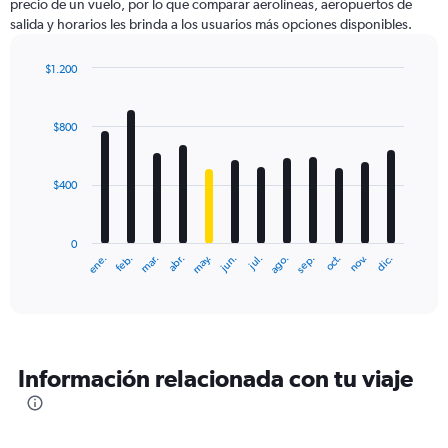
precio de un vuelo, por lo que comparar aerolíneas, aeropuertos de
salida y horarios les brinda a los usuarios más opciones disponibles.
$1.200
Bar
Chart
graphic.
chart
with
$800
12
bars.
$400
The
chart
has
0
1
ene.
feb.
mar.
abr.
may.
jun.
jul.
ago.
sep.
oct.
nov.
dic.
X
End
of
axis
interactive
displaying
chart
categories.
Range:
12
Información relacionada con tu viaje
categories.
The
chart
has