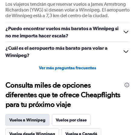
axis
Los viajeros tendrán que reservar vuelos a James Armstrong
displaying
Richardson (YWG) si desean volar a Winnipeg. El aeropuerto
values.
de Winnipeg está a 7,3 km del centro de la ciudad.
Range:
0
¿Puedo encontrar vuelos más baratos a Winnipeg si
to
1500.
no me importa hacer escala?
¿Cuál es el aeropuerto más barato para volar a
Winnipeg?
Ver más preguntas frecuentes
Consulta miles de opciones
diferentes que te ofrece Cheapflights
para tu próximo viaje
Vuelos a Winnipeg
Vuelos por clase
Vuelos desde Winnipeg
Vuelos a Canadá