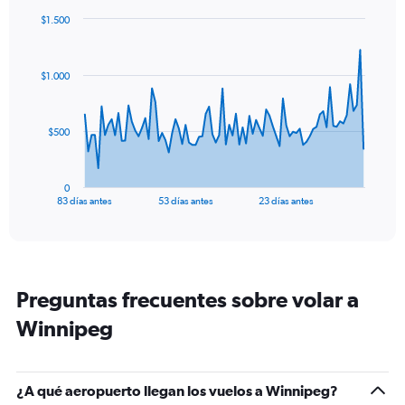
$1.500
Chart
Chart
graphic.
with
84
$1.000
data
points.
The
$500
chart
has
1
0
X
End
83 días antes
53 días antes
23 días antes
of
axis
interactive
displaying
chart
categories.
Range:
84
Preguntas frecuentes sobre volar a
categories.
The
Winnipeg
chart
has
1
Y
¿A qué aeropuerto llegan los vuelos a Winnipeg?