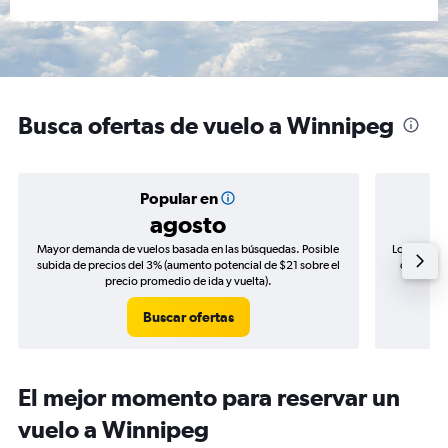
Busca ofertas de vuelo a Winnipeg
Popular en
agosto
Mayor demanda de vuelos basada en las búsquedas. Posible
Los precio
subida de precios del 3% (aumento potencial de $21 sobre el
de precio
precio promedio de ida y vuelta).
Buscar ofertas
El mejor momento para reservar un
vuelo a Winnipeg