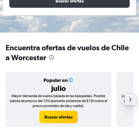
Buscar ofertas
Encuentra ofertas de vuelos de Chile
a Worcester
Popular en
julio
Mayor demanda de vuelos basada en las búsquedas. Posible
Los precio
subida de precios del 15% (aumento potencial de $130 sobre el
de precio
precio promedio de ida y vuelta).
Buscar ofertas