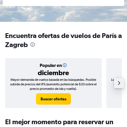
Encuentra ofertas de vuelos de París a
Zagreb
Popular en
diciembre
Mayor demanda de vuelos basada en las búsquedas. Posible
Los precio
subida de precios del 8% (aumento potencial de $20 sobre el
de precio
precio promedio de ida y vuelta).
Buscar ofertas
El mejor momento para reservar un