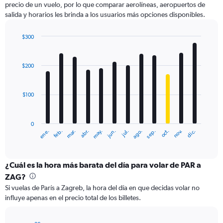
precio de un vuelo, por lo que comparar aerolíneas, aeropuertos de
1
salida y horarios les brinda a los usuarios más opciones disponibles.
Y
axis
displaying
$300
values.
Bar
Chart
Range:
graphic.
chart
with
0
$200
12
to
bars.
360.
$100
The
chart
has
0
1
ene.
feb.
mar.
abr.
may.
jun.
jul.
ago.
sep.
oct.
nov.
dic.
X
End
of
axis
interactive
displaying
chart
categories.
¿Cuál es la hora más barata del día para volar de PAR a
Range:
ZAG?
12
Si vuelas de París a Zagreb, la hora del día en que decidas volar no
categories.
influye apenas en el precio total de los billetes.
The
chart
has