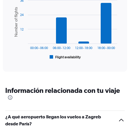
36
1
Bar
Chart
Number of flights
Y
graphic.
chart
axis
24
with
6
displaying
bars.
values.
12
Range:
The
0
chart
to
has
300.
00:00 - 06:00
06:00 - 12:00
12:00 - 18:00
18:00 - 00:00
1
Flight availability
X
End
of
axis
interactive
displaying
chart
categories.
Range:
6
Información relacionada con tu viaje
categories.
The
chart
has
1
¿A qué aeropuerto llegan los vuelos a Zagreb
Y
desde París?
axis
displaying