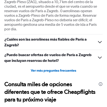
Zagreb-Pleso (ZAG), situado a 10,7 km del centro de la
Number
ciudad, es el aeropuerto desde el que se vuela cuando se
of
reservan vuelos de París a Zagreb. 0 aerolíneas operan
flights.
vuelos a Zagreb-Pleso de París de forma regular. Reservar
Range:
vuelos de París a Zagreb-Pleso no debería ser difícil; el
0
aeropuerto gestiona una media de 5 vuelos de ida a París
to
por día.
36.
¿Cuáles son las aerolíneas más fiables de París a
Zagreb?
¿Puedo buscar ofertas de vuelos de París a Zagreb
que incluyan reservas de hotel?
Ver más preguntas frecuentes
Consulta miles de opciones
diferentes que te ofrece Cheapflights
para tu próximo viaje