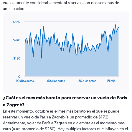
vuelo aumente considerablemente si reservas con dos semanas de
anticipación.
$360
Chart
Chart
graphic.
with
91
$240
data
points.
The
$120
chart
has
1
0
X
End
90 días antes
60 días antes
30 días antes
El mis…
of
axis
interactive
displaying
chart
categories.
¿Cuál es el mes más barato para reservar un vuelo de París
Range:
a Zagreb?
91
En este momento, octubre es el mes más barato en el que se puede
categories.
reservar un vuelo de París a Zagreb (a un promedio de $172).
The
Actualmente, volar de París a Zagreb en diciembre es el momento más
chart
caro (a un promedio de $280). Hay múltiples factores que influyen en el
has