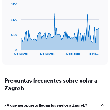
$900
Chart
Chart
graphic.
with
91
$600
data
points.
The
$300
chart
has
1
0
X
End
90 días antes
60 días antes
30 días antes
El mis…
of
axis
interactive
displaying
chart
categories.
Range:
91
Preguntas frecuentes sobre volar a
categories.
The
Zagreb
chart
has
1
Y
¿A qué aeropuerto llegan los vuelos a Zagreb?
axis