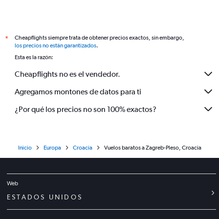
Cheapflights siempre trata de obtener precios exactos, sin embargo,
*
los precios no están garantizados
.
Esta es la razón:
Cheapflights no es el vendedor.
Agregamos montones de datos para ti
¿Por qué los precios no son 100% exactos?
Inicio
Europa
Croacia
Vuelos baratos a Zagreb-Pleso, Croacia
Web
ESTADOS UNIDOS