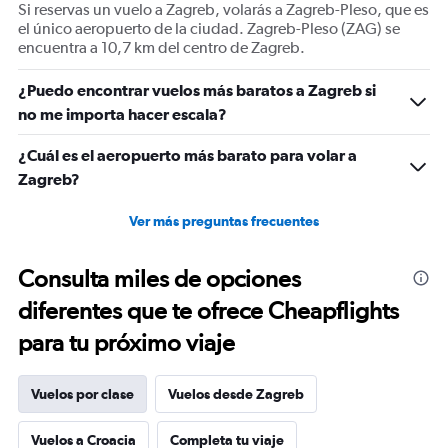
Si reservas un vuelo a Zagreb, volarás a Zagreb-Pleso, que es
displaying
el único aeropuerto de la ciudad. Zagreb-Pleso (ZAG) se
values.
encuentra a 10,7 km del centro de Zagreb.
Range:
0
¿Puedo encontrar vuelos más baratos a Zagreb si
to
900.
no me importa hacer escala?
¿Cuál es el aeropuerto más barato para volar a
Zagreb?
Ver más preguntas frecuentes
Consulta miles de opciones
diferentes que te ofrece Cheapflights
para tu próximo viaje
Vuelos por clase
Vuelos desde Zagreb
Vuelos a Croacia
Completa tu viaje