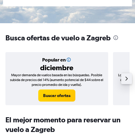
Busca ofertas de vuelo a Zagreb
Popular en
diciembre
Mayor demanda de vuelos basada en las búsquedas. Posible
Los precio
subida de precios del 14% (aumento potencial de $44 sobre el
de precio
precio promedio de ida y vuelta).
Buscar ofertas
El mejor momento para reservar un
vuelo a Zagreb