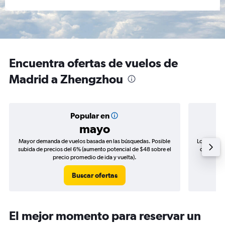
Encuentra ofertas de vuelos de
Madrid a Zhengzhou
Popular en
mayo
Mayor demanda de vuelos basada en las búsquedas. Posible
Los precio
subida de precios del 6% (aumento potencial de $48 sobre el
de precios
precio promedio de ida y vuelta).
Buscar ofertas
El mejor momento para reservar un