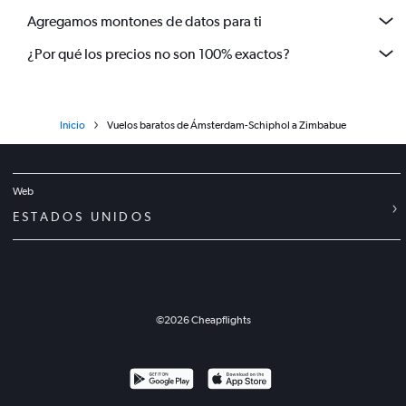
Agregamos montones de datos para ti
¿Por qué los precios no son 100% exactos?
Inicio
Vuelos baratos de Ámsterdam-Schiphol a Zimbabue
Web
ESTADOS UNIDOS
©
2026
Cheapflights