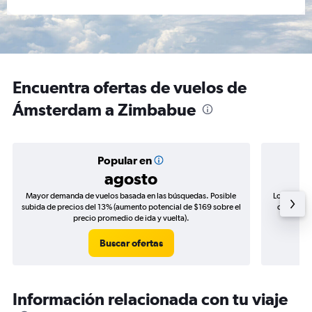
Encuentra ofertas de vuelos de
Ámsterdam a Zimbabue
Popular en
agosto
Mayor demanda de vuelos basada en las búsquedas. Posible
Los precio
subida de precios del 13% (aumento potencial de $169 sobre el
de precios
precio promedio de ida y vuelta).
Buscar ofertas
Información relacionada con tu viaje