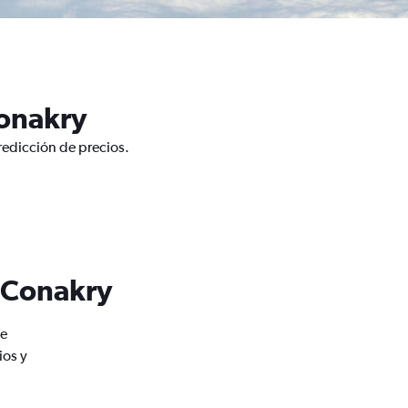
Conakry
redicción de precios.
e Conakry
de
ios y