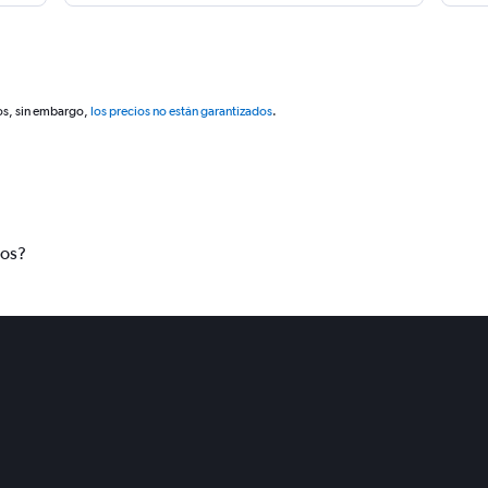
os, sin embargo,
los precios no están garantizados
.
tos?