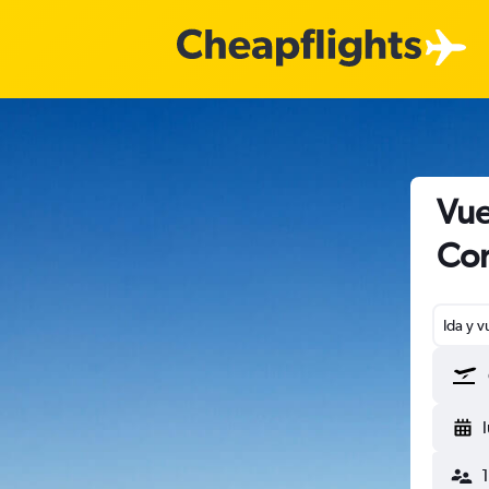
Vue
Co
Ida y v