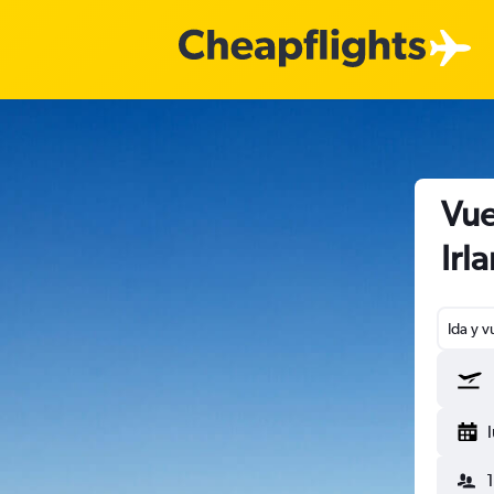
Vue
Irl
Ida y v