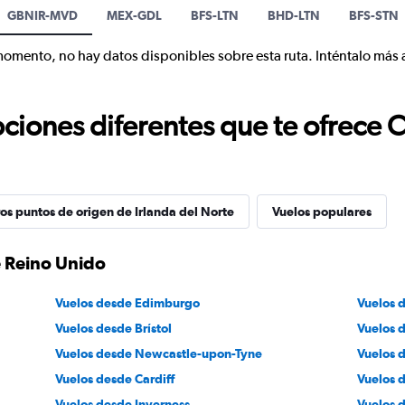
GBNIR-MVD
MEX-GDL
BFS-LTN
BHD-LTN
BFS-STN
momento, no hay datos disponibles sobre esta ruta. Inténtalo más 
ciones diferentes que te ofrece 
os puntos de origen de Irlanda del Norte
Vuelos populares
e Reino Unido
Vuelos desde Edimburgo
Vuelos 
Vuelos desde Brístol
Vuelos 
Vuelos desde Newcastle-upon-Tyne
Vuelos 
Vuelos desde Cardiff
Vuelos 
Vuelos desde Inverness
Vuelos 