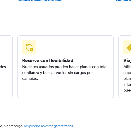
Reserva con flexibilidad
Via
edes
Nuestros usuarios pueden hacer planes con total
Mill
confianza y buscar vuelos sin cargos por
enco
cambios.
plan
info
pued
os, sin embargo,
los precios no están garantizados
.