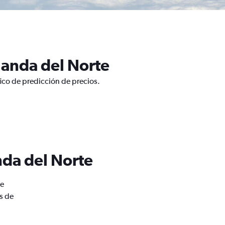
landa del Norte
fico de predicción de precios.
nda del Norte
de
s de