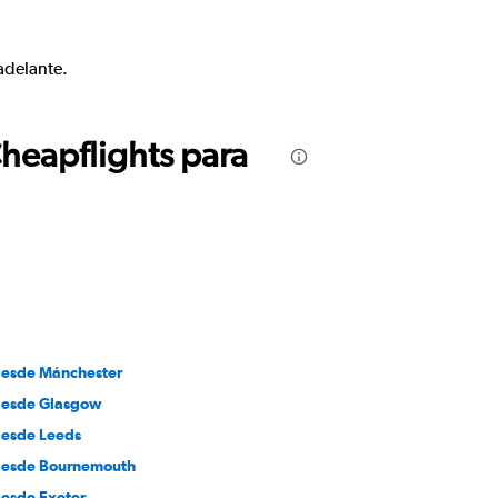
adelante.
Cheapflights para
desde Mánchester
desde Glasgow
desde Leeds
desde Bournemouth
desde Exeter