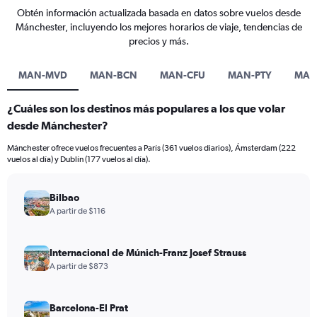
Obtén información actualizada basada en datos sobre vuelos desde
Mánchester, incluyendo los mejores horarios de viaje, tendencias de
precios y más.
MAN-MVD
MAN-BCN
MAN-CFU
MAN-PTY
MAN
¿Cuáles son los destinos más populares a los que volar
desde Mánchester?
Mánchester ofrece vuelos frecuentes a París (361 vuelos diarios), Ámsterdam (222
vuelos al día) y Dublín (177 vuelos al día).
Bilbao
A partir de $116
Internacional de Múnich-Franz Josef Strauss
A partir de $873
Barcelona-El Prat