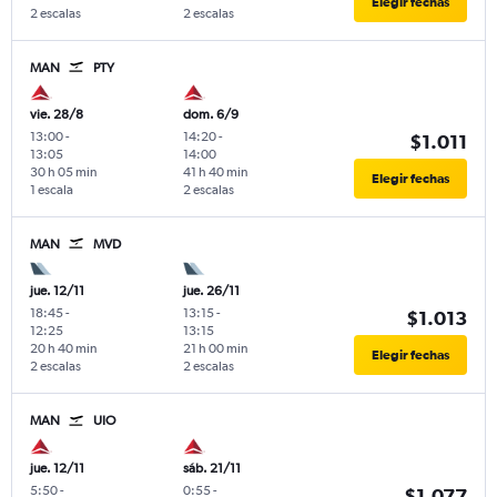
Elegir fechas
2 escalas
2 escalas
MAN
PTY
vie. 28/8
dom. 6/9
13:00
-
14:20
-
$1.011
13:05
14:00
30 h 05 min
41 h 40 min
Elegir fechas
1 escala
2 escalas
MAN
MVD
jue. 12/11
jue. 26/11
18:45
-
13:15
-
$1.013
12:25
13:15
20 h 40 min
21 h 00 min
Elegir fechas
2 escalas
2 escalas
MAN
UIO
jue. 12/11
sáb. 21/11
5:50
-
0:55
-
$1.077