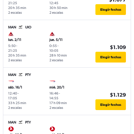
21:25
12:45
20 h 35 min
30 h 50 min
Elegir fechas
2 escalas
2 escalas
MAN
UIO
lun. 2/11
jue. 5/11
5:50
-
0:55
-
$1.109
21:25
10:05
20 h 35 min
28 h 10 min
Elegir fechas
2 escalas
2 escalas
MAN
PTY
sáb. 16/1
mié. 20/1
12:40
-
16:46
-
$1.129
17:05
14:55
33 h 25 min
17 h 09 min
Elegir fechas
2 escalas
2 escalas
MAN
PTY