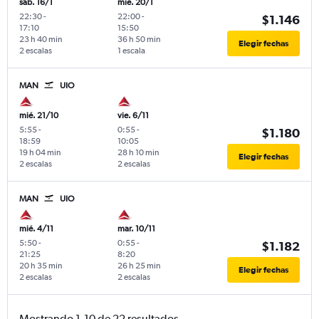
sáb. 16/1
mié. 20/1
22:30
-
22:00
-
$1.146
17:10
15:50
23 h 40 min
36 h 50 min
Elegir fechas
2 escalas
1 escala
MAN
UIO
mié. 21/10
vie. 6/11
5:55
-
0:55
-
$1.180
18:59
10:05
19 h 04 min
28 h 10 min
Elegir fechas
2 escalas
2 escalas
MAN
UIO
mié. 4/11
mar. 10/11
5:50
-
0:55
-
$1.182
21:25
8:20
20 h 35 min
26 h 25 min
Elegir fechas
2 escalas
2 escalas
Mostrando 1-10 de 22 resultados