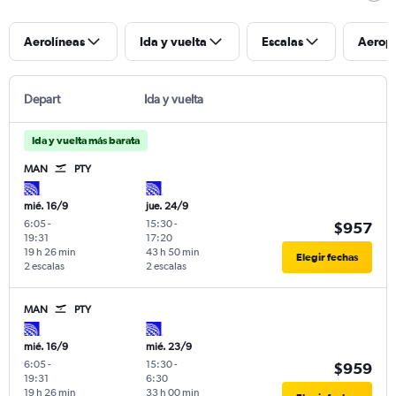
Aerolíneas
Ida y vuelta
Escalas
Aerop
Depart
Ida y vuelta
Ida y vuelta más barata
MAN
PTY
mié. 16/9
jue. 24/9
6:05
-
15:30
-
$957
19:31
17:20
19 h 26 min
43 h 50 min
Elegir fechas
2 escalas
2 escalas
MAN
PTY
mié. 16/9
mié. 23/9
6:05
-
15:30
-
$959
19:31
6:30
19 h 26 min
33 h 00 min