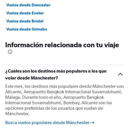
Vuelos desde Doncaster
Vuelos desde Exeter
Vuelos desde Brístol
Vuelos desde Grimsby
Vuelos desde Blackpool
Información relacionada con tu viaje
Vuelos desde Bournemouth
Vuelos desde Edimburgo
Vuelos desde Cambridge
Vuelos desde Norwich
¿Cuáles son los destinos más populares a los que
volar desde Mánchester?
Vuelos desde Nottingham
Vuelos desde Newquay
Este mes, los destinos más populares desde Mánchester son
Alicante, Aeropuerto Bangkok Internacional Suvarnabhumi,
Vuelos desde Darlington
Málaga. Durante todo el año, Aeropuerto Bangkok
Vuelos desde Swansea
Internacional Suvarnabhumi, Bombay, Alicante son las
opciones preferidas de los usuarios que vuelan de
Vuelos desde Leeds
Mánchester.
Vuelos desde Liverpool
Busca vuelos populares desde Mánchester
Vuelos desde Oxford