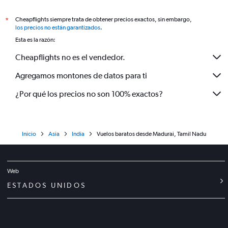
Cheapflights siempre trata de obtener precios exactos, sin embargo,
*
los precios no están garantizados
.
Esta es la razón:
Cheapflights no es el vendedor.
Agregamos montones de datos para ti
¿Por qué los precios no son 100% exactos?
Inicio
Asia
India
Vuelos baratos desde Madurai, Tamil Nadu
Web
ESTADOS UNIDOS