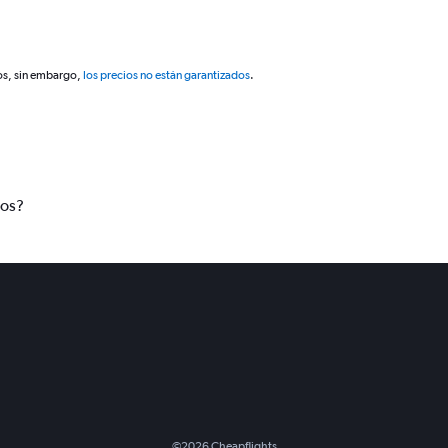
os, sin embargo,
los precios no están garantizados
.
tos?
©
2026
Cheapflights