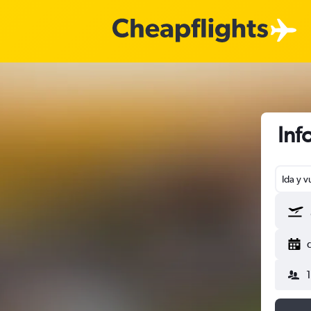
Inf
Ida y v