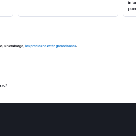
info
pued
os, sin embargo,
los precios no están garantizados
.
tos?