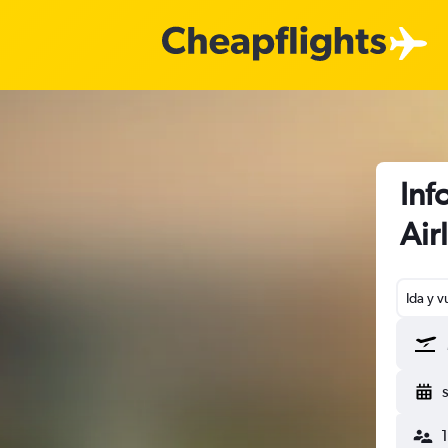
Inf
Air
Ida y v