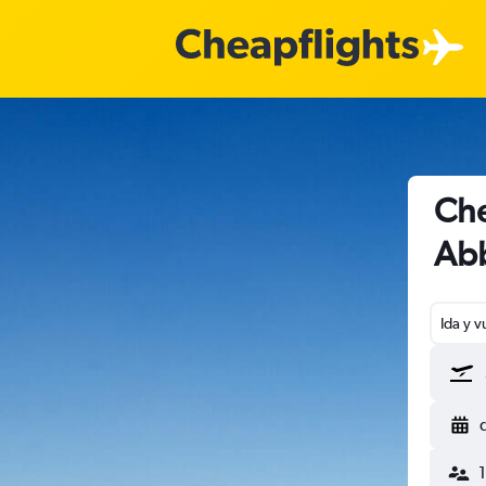
Che
Abb
Ida y v