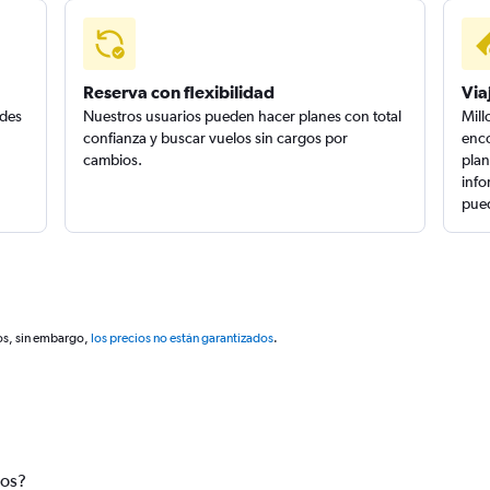
Reserva con flexibilidad
Via
edes
Nuestros usuarios pueden hacer planes con total
Mill
confianza y buscar vuelos sin cargos por
enco
cambios.
plan
info
pued
os, sin embargo,
los precios no están garantizados
.
tos?