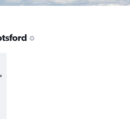
otsford
a