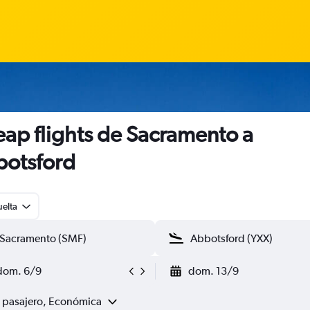
ap flights de Sacramento a
otsford
uelta
dom. 6/9
dom. 13/9
1 pasajero, Económica