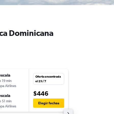
lica Dominicana
escala
dom. 23/8
Oferta encontrada
h 19 min
8:30
el 29/7
pa Airlines
SAL
-
SDQ
$446
escala
mié. 26/8
h 51 min
8:48
Elegir fechas
pa Airlines
SDQ
-
SAL