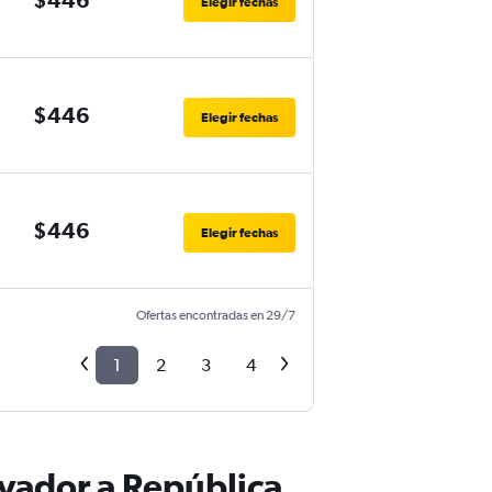
Elegir fechas
$446
Elegir fechas
$446
Elegir fechas
Ofertas encontradas en 29/7
1
2
3
4
lvador a República