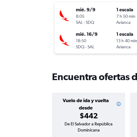
mié. 9/9
1 escala
8:05
7 h 50 min
SAL
-
SDQ
Avianca
mié. 16/9
1 escala
18:50
13 h 40 mi
SDQ
-
SAL
Avianca
Encuentra ofertas 
Vuelo de ida y vuelta
desde
$442
De El Salvador a República
Dominicana