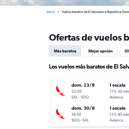
Inicio
Vuelos baratos de El Salvador a República Do
Ofertas de vuelos 
Más baratos
Mejor opción
Úl
Los vuelos más baratos de El Sa
dom. 23/8
1 escala
22:05
17 h 50 mi
SAL
-
SDQ
Avianca
dom. 30/8
1 escala
18:50
13 h 40 mi
SDQ
-
SAL
Avianca