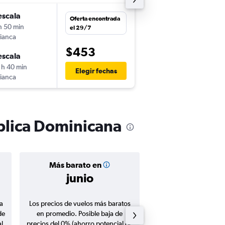
escala
vie. 30/10
Oferta encontrada
h 50 min
7:30
el 29/7
ianca
SAL
-
SDQ
$453
escala
dom. 1/11
 h 40 min
8:55
Elegir fechas
ianca
SDQ
-
SAL
ública Dominicana
Más barato en
Precio prom
junio
$704
a
Los precios de vuelos más baratos
Promedio de vuelos de 
de
en promedio. Posible baja de
en agosto 20
l
precios del 0% (ahorro potencial de