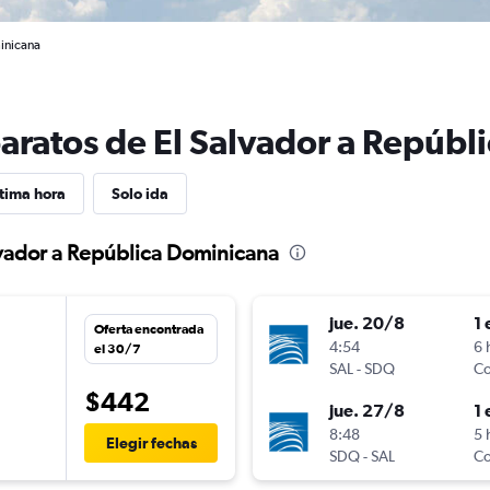
minicana
baratos de El Salvador a Repúb
tima hora
Solo ida
lvador a República Dominicana
jue. 20/8
1 
Oferta encontrada
n
4:54
6 
el 30/7
SAL
-
SDQ
Co
$442
jue. 27/8
1 
n
8:48
5 
Elegir fechas
SDQ
-
SAL
Co