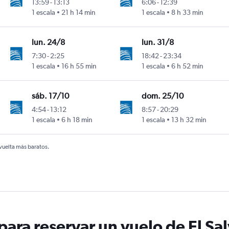
13:59
-
13:13
6:06
-
12:39
1 escala
21 h 14 min
1 escala
8 h 33 min
lun. 24/8
lun. 31/8
7:30
-
2:25
18:42
-
23:34
1 escala
16 h 55 min
1 escala
6 h 52 min
sáb. 17/10
dom. 25/10
4:54
-
13:12
8:57
-
20:29
1 escala
6 h 18 min
1 escala
13 h 32 min
 vuelta más baratos.
ara reservar un vuelo de El Sa