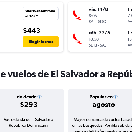
vie. 14/8
1 
Oferta encontrada
8:05
7 
el 30/7
SAL
-
SDQ
Av
$443
sáb. 22/8
1 
n
18:50
13
Elegir fechas
SDQ
-
SAL
Av
de vuelos de El Salvador a Rep
Ida desde
Popular en
$293
agosto
Vuelo de ida de El Salvador a
Mayor demanda de vuelos basad
República Dominicana
en las búsquedas. Posible subida 
precios del 0% (aumento potencia