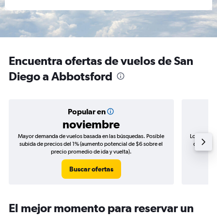
Encuentra ofertas de vuelos de San
Diego a Abbotsford
Popular en
noviembre
Mayor demanda de vuelos basada en las búsquedas. Posible
Los precio
subida de precios del 1% (aumento potencial de $6 sobre el
de precio
precio promedio de ida y vuelta).
Buscar ofertas
El mejor momento para reservar un