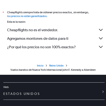
Cheapflights siempre trata de obtener precios exactos, sin embargo,
*
los precios no están garantizados
.
Esta es la razón:
Cheapflights no es el vendedor.
Agregamos montones de datos para ti
¿Por qué los precios no son 100% exactos?
Inicio
Reino Unido
Vuelos baratos de Nueva York Internacional John F. Kennedy a Aberdeen
Web
ESTADOS UNIDOS