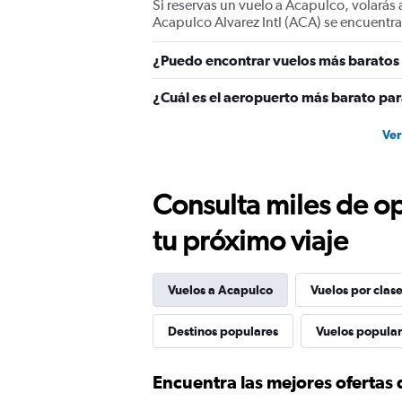
values.
Si reservas un vuelo a Acapulco, volarás a
Range:
Acapulco Alvarez Intl (ACA) se encuentra
0
to
¿Puedo encontrar vuelos más baratos 
360.
¿Cuál es el aeropuerto más barato par
Ver
Consulta miles de op
tu próximo viaje
Vuelos a Acapulco
Vuelos por clas
Destinos populares
Vuelos popula
Encuentra las mejores ofertas