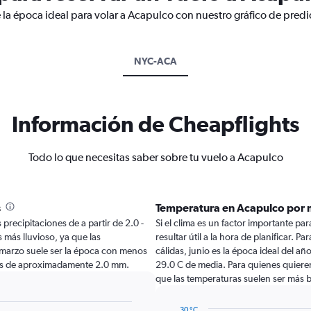
 la época ideal para volar a Acapulco con nuestro gráfico de predi
NYC-ACA
Información de Cheapflights
Todo lo que necesitas saber sobre tu vuelo a Acapulco
s
Temperatura en Acapulco por 
precipitaciones de a partir de 2.0 -
Si el clima es un factor importante par
 más lluvioso, ya que las
resultar útil a la hora de planificar. 
marzo suele ser la época con menos
cálidas, junio es la época ideal del añ
nes de aproximadamente 2.0 mm.
29.0 C de media. Para quienes quieren 
que las temperaturas suelen ser más b
30 °C