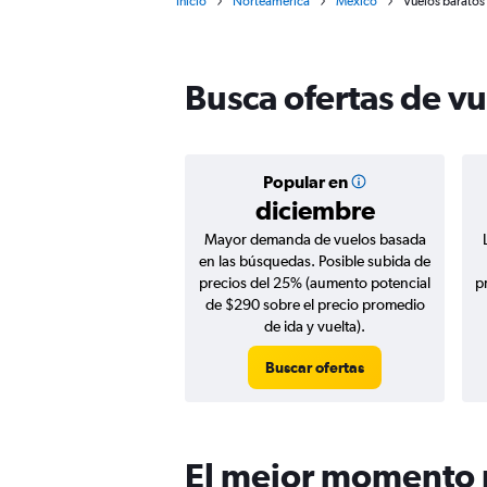
Inicio
Norteamérica
México
Vuelos baratos 
Busca ofertas de v
Popular en
diciembre
Mayor demanda de vuelos basada
en las búsquedas. Posible subida de
precios del 25% (aumento potencial
p
de $290 sobre el precio promedio
de ida y vuelta).
Buscar ofertas
El mejor momento p