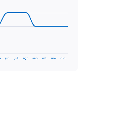
.
jun.
jul.
ago.
sep.
oct.
nov.
dic.