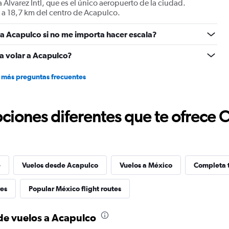
 Alvarez Intl, que es el único aeropuerto de la ciudad.
displaying
 a 18,7 km del centro de Acapulco.
values.
Range:
a Acapulco si no me importa hacer escala?
26
to
30.
a volar a Acapulco?
 más preguntas frecuentes
ciones diferentes que te ofrece 
e
Vuelos desde Acapulco
Vuelos a México
Completa t
res
Popular México flight routes
 de vuelos a Acapulco