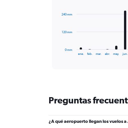
Bar
Chart
graphic.
chart
with
240 mm
12
bars.
The
120 mm
chart
has
1
0 mm
X
End
ene.
feb.
mar.
abr.
may.
jun.
of
axis
interactive
displaying
chart
categories.
Range:
12
categories.
The
chart
Preguntas frecuent
has
1
Y
axis
¿A qué aeropuerto llegan los vuelos a
displaying