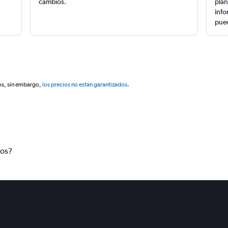
cambios.
plan
info
pued
os, sin embargo,
los precios no están garantizados
.
tos?