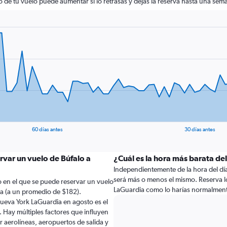
cio de tu vuelo puede aumentar si lo retrasas y dejas la reserva hasta una sema
60 días antes
30 días antes
rvar un vuelo de Búfalo a
¿Cuál es la hora más barata de
Independientemente de la hora del día a
será más o menos el mismo. Reserva l
 en el que se puede reservar un vuelo
LaGuardia como lo harías normalmen
a (a un promedio de $182).
ueva York LaGuardia en agosto es el
Hay múltiples factores que influyen
r aerolíneas, aeropuertos de salida y