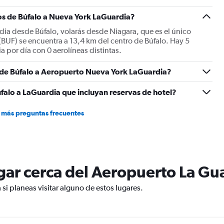
displaying
Number
os de Búfalo a Nueva York LaGuardia?
of
dia desde Búfalo, volarás desde Niagara, que es el único
flights.
(BUF) se encuentra a 13,4 km del centro de Búfalo. Hay 5
Range:
 por día con 0 aerolíneas distintas.
0
to
s de Búfalo a Aeropuerto Nueva York LaGuardia?
15.
falo a LaGuardia que incluyan reservas de hotel?
 más preguntas frecuentes
lugar cerca del Aeropuerto La Gu
si planeas visitar alguno de estos lugares.