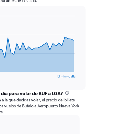
na antes de la salida.
El mismo día
l día para volar de BUF a LGA?
 la que decidas volar, el precio del billete
os vuelos de Búfalo a Aeropuerto Nueva York
te.