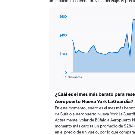
anticipación a la fecha prevista del viaje. El pre
$600
Chart
Chart
graphic.
with
91
$400
data
points.
The
$200
chart
has
1
0
X
End
90 días antes
of
axis
interactive
displaying
chart
categories.
¿Cuál es el mes más barato para rese
Range:
Aeropuerto Nueva York LaGuardia?
91
En este momento, enero es el mes más barato
categories.
de Búfalo a Aeropuerto Nueva York LaGuardi
The
Actualmente, volar de Búfalo a Aeropuerto N
chart
momento más caro (a un promedio de $284). 
has
en el precio de un vuelo, por lo que compara
1