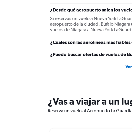
Y
¿Desde qué aeropuerto salen los vuel
axis
displaying
Si reservas un vuelo a Nueva York LaGuar
values.
aeropuerto de la ciudad. Búfalo Niagara 
Range:
vuelos de Niagara a Nueva York LaGuardia
0
to
¿Cuáles son las aerolíneas más fiable
300.
¿Puedo buscar ofertas de vuelos de Bú
Ver
¿Vas a viajar a un 
Reserva un vuelo al Aeropuerto La Guardia 