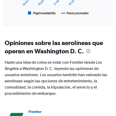
600.
chart
has
1
Flight availability
Precio promedio
End
of
X
interactive
axis
chart
displaying
categories.
Range:
Opiniones sobre las aerolíneas que
6
categories.
operan en Washington D. C.
The
chart
Hazte una idea de cómo es volar con Frontier desde Los
has
2
Ángeles a Washington D. C. leyendo las opiniones de
Y
usuarios anteriores. Los usuarios también han valorado las
axes
aerolíneas según las opciones de entretenimiento, la
displaying
comodidad, la comida, la tripulación, el servicio y el
Avg.
Price
procedimiento de embarque.
and
Number
of
flights.
Frontier