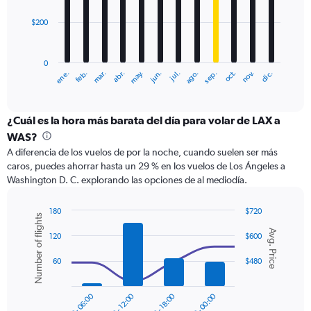
$200
The
chart
has
0
1
ene.
abr.
jul.
oct.
mar.
jun.
sep.
dic.
feb.
may.
ago.
nov.
X
End
of
axis
interactive
displaying
chart
categories.
¿Cuál es la hora más barata del día para volar de LAX a
Range:
WAS?
12
A diferencia de los vuelos de por la noche, cuando suelen ser más
categories.
caros, puedes ahorrar hasta un 29 % en los vuelos de Los Ángeles a
The
Washington D. C. explorando las opciones de al mediodía.
chart
has
1
180
$720
Number of flights
Y
Combination
Chart
Avg. Price
graphic.
chart
axis
120
$600
with
displaying
2
60
$480
values.
data
Range:
series.
0
00:00 - 06:00
06:00 - 12:00
12:00 - 18:00
18:00 - 00:00
to
The