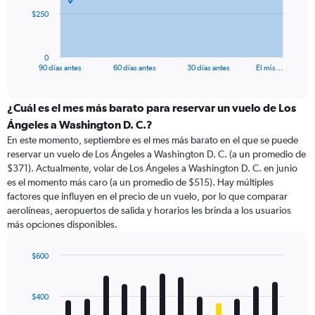
The
$250
chart
has
1
0
X
End
90 días antes
60 días antes
30 días antes
El mis…
of
axis
interactive
displaying
chart
categories.
¿Cuál es el mes más barato para reservar un vuelo de Los
Range:
Ángeles a Washington D. C.?
91
En este momento, septiembre es el mes más barato en el que se puede
categories.
reservar un vuelo de Los Ángeles a Washington D. C. (a un promedio de
The
$371). Actualmente, volar de Los Ángeles a Washington D. C. en junio
chart
es el momento más caro (a un promedio de $515). Hay múltiples
has
factores que influyen en el precio de un vuelo, por lo que comparar
1
aerolíneas, aeropuertos de salida y horarios les brinda a los usuarios
Y
más opciones disponibles.
axis
displaying
values.
$600
Range:
Bar
Chart
0
graphic.
chart
with
to
$400
12
750.
bars.