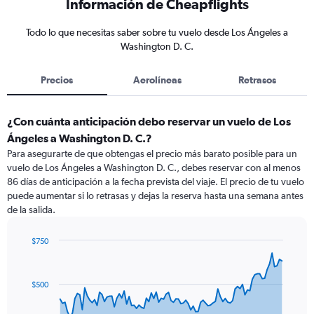
Información de Cheapflights
Todo lo que necesitas saber sobre tu vuelo desde Los Ángeles a
Washington D. C.
Precios
Aerolíneas
Retrasos
¿Con cuánta anticipación debo reservar un vuelo de Los
Ángeles a Washington D. C.?
Para asegurarte de que obtengas el precio más barato posible para un
vuelo de Los Ángeles a Washington D. C., debes reservar con al menos
86 días de anticipación a la fecha prevista del viaje. El precio de tu vuelo
puede aumentar si lo retrasas y dejas la reserva hasta una semana antes
de la salida.
$750
Chart
Chart
graphic.
with
91
$500
data
points.