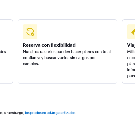
Reserva con flexibilidad
Via
edes
Nuestros usuarios pueden hacer planes con total
Mill
confianza y buscar vuelos sin cargos por
enco
cambios.
plan
info
pued
os, sin embargo,
los precios no están garantizados
.