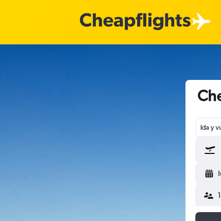
Che
Ida y v