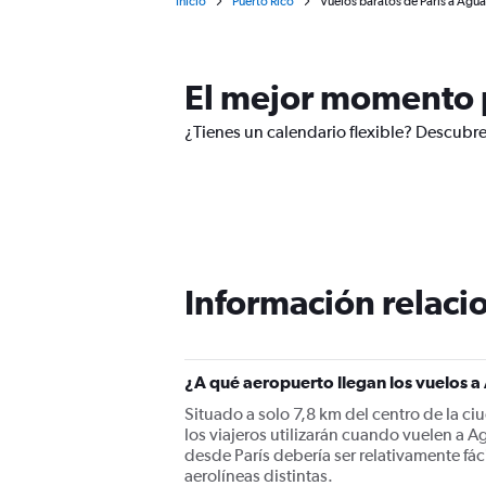
Inicio
Puerto Rico
Vuelos baratos de París a Agua
El mejor momento p
¿Tienes un calendario flexible? Descubre
Información relacio
¿A qué aeropuerto llegan los vuelos a
Situado a solo 7,8 km del centro de la c
los viajeros utilizarán cuando vuelen a 
desde París debería ser relativamente fác
aerolíneas distintas.