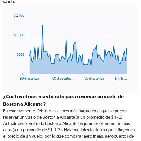
salida.
$2.400
Chart
Chart
graphic.
with
91
$1.600
data
points.
The
$800
chart
has
1
0
X
End
90 días antes
60 días antes
30 días antes
El mis…
of
axis
interactive
displaying
chart
categories.
¿Cuál es el mes más barato para reservar un vuelo de
Range:
Boston a Alicante?
91
En este momento, febrero es el mes más barato en el que se puede
categories.
reservar un vuelo de Boston a Alicante (a un promedio de $472).
The
Actualmente, volar de Boston a Alicante en junio es el momento más
chart
caro (a un promedio de $1.013). Hay múltiples factores que influyen en
has
el precio de un vuelo, por lo que comparar aerolíneas, aeropuertos de
1