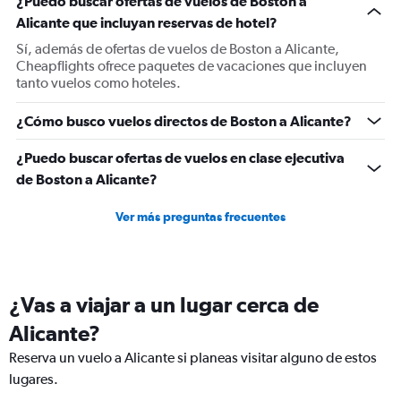
¿Puedo buscar ofertas de vuelos de Boston a
Y
Alicante que incluyan reservas de hotel?
axis
displaying
Sí, además de ofertas de vuelos de Boston a Alicante,
values.
Cheapflights ofrece paquetes de vacaciones que incluyen
Range:
tanto vuelos como hoteles.
0
to
¿Cómo busco vuelos directos de Boston a Alicante?
1200.
¿Puedo buscar ofertas de vuelos en clase ejecutiva
de Boston a Alicante?
Ver más preguntas frecuentes
¿Vas a viajar a un lugar cerca de
Alicante?
Reserva un vuelo a Alicante si planeas visitar alguno de estos
lugares.