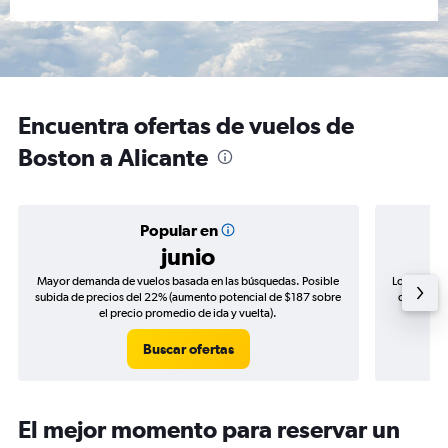
Encuentra ofertas de vuelos de
Boston a Alicante
Popular en
junio
Mayor demanda de vuelos basada en las búsquedas. Posible
Los precio
subida de precios del 22% (aumento potencial de $187 sobre
de precios
el precio promedio de ida y vuelta).
Buscar ofertas
El mejor momento para reservar un