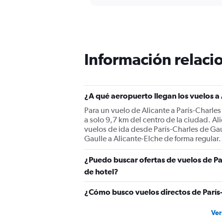
categories.
Range:
91
categories.
The
chart
Información relacio
has
1
Y
axis
displaying
¿A qué aeropuerto llegan los vuelos a 
values.
Para un vuelo de Alicante a París-Charles
Range:
a solo 9,7 km del centro de la ciudad. Al
0
vuelos de ida desde París-Charles de Gau
to
Gaulle a Alicante-Elche de forma regular.
1200.
¿Puedo buscar ofertas de vuelos de Par
de hotel?
¿Cómo busco vuelos directos de París-
Ver