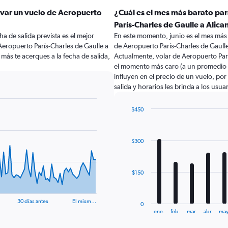
rvar un vuelo de Aeropuerto
¿Cuál es el mes más barato pa
París-Charles de Gaulle a Alica
a de salida prevista es el mejor
En este momento, junio es el mes más
eropuerto París-Charles de Gaulle a
de Aeropuerto París-Charles de Gaulle
más te acerques a la fecha de salida,
Actualmente, volar de Aeropuerto Parí
el momento más caro (a un promedio 
influyen en el precio de un vuelo, po
salida y horarios les brinda a los usu
$450
Bar
Chart
graphic.
chart
with
$300
12
bars.
The
$150
chart
has
1
30 días antes
El mism…
0
X
End
ene.
feb.
mar.
abr.
may
of
axis
interactive