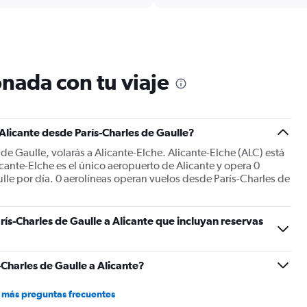
displaying
chart
categories.
Range:
12
categories.
The
nada con tu viaje
chart
has
1
Y
Alicante desde París-Charles de Gaulle?
axis
displaying
 de Gaulle, volarás a Alicante-Elche. Alicante-Elche (ALC) está
values.
icante-Elche es el único aeropuerto de Alicante y opera 0
Range:
lle por día. 0 aerolíneas operan vuelos desde París-Charles de
0
to
450.
ís-Charles de Gaulle a Alicante que incluyan reservas
Charles de Gaulle a Alicante?
 más preguntas frecuentes