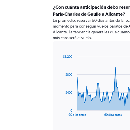
¿Con cuánta anticipación debo rese
París-Charles de Gaulle a Alicante?
En promedio, reservar 50 días antes de la fech
momento para conseguir vuelos baratos de A
Alicante. La tendencia general es que cuanto 
más caro será el vuelo.
$1.200
Chart
Chart
graphic.
with
91
$800
data
points.
The
$400
chart
has
1
0
X
End
90 días antes
60 días antes
of
axis
interactive
displaying
chart