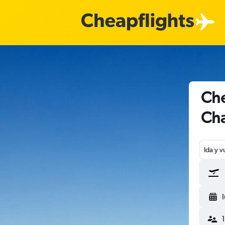
Che
Cha
Ida y v