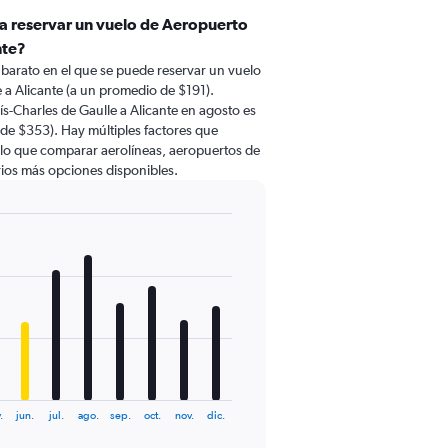
ra reservar un vuelo de Aeropuerto
nte?
 barato en el que se puede reservar un vuelo
 a Alicante (a un promedio de $191).
s-Charles de Gaulle a Alicante en agosto es
de $353). Hay múltiples factores que
r lo que comparar aerolíneas, aeropuertos de
arios más opciones disponibles.
.
jun.
jul.
ago.
sep.
oct.
nov.
dic.