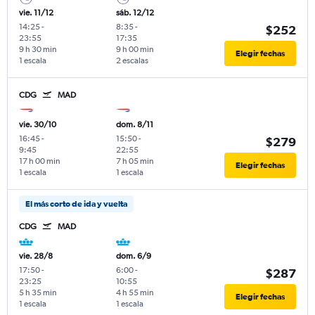
vie. 11/12
sáb. 12/12
14:25
-
8:35
-
$252
23:55
17:35
9 h 30 min
9 h 00 min
Elegir fechas
1 escala
2 escalas
CDG
MAD
vie. 30/10
dom. 8/11
16:45
-
15:50
-
$279
9:45
22:55
17 h 00 min
7 h 05 min
Elegir fechas
1 escala
1 escala
El más corto de ida y vuelta
CDG
MAD
vie. 28/8
dom. 6/9
17:50
-
6:00
-
$287
23:25
10:55
5 h 35 min
4 h 55 min
Elegir fechas
1 escala
1 escala