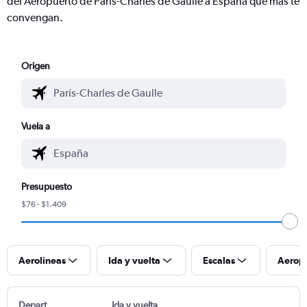
del Aeropuerto de París-Charles de Gaulle a España que más te
convengan.
Origen
Vuela a
Presupuesto
$76 - $1.409
Aerolíneas
Ida y vuelta
Escalas
Aerop
Depart
Ida y vuelta