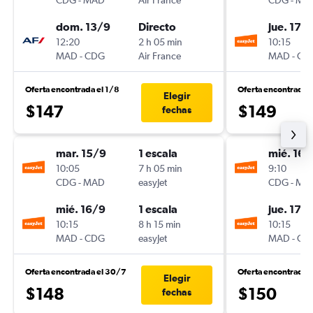
CDG
-
MAD
Air France
CDG
-
MA
dom. 13/9
Directo
jue. 17/
12:20
2 h 05 min
10:15
MAD
-
CDG
Air France
MAD
-
CD
Oferta encontrada el 1/8
Oferta encontrada 
Elegir
$147
$149
fechas
mar. 15/9
1 escala
mié. 16/
10:05
7 h 05 min
9:10
CDG
-
MAD
easyJet
CDG
-
MA
mié. 16/9
1 escala
jue. 17/
10:15
8 h 15 min
10:15
MAD
-
CDG
easyJet
MAD
-
CD
Oferta encontrada el 30/7
Oferta encontrada 
Elegir
$148
$150
fechas