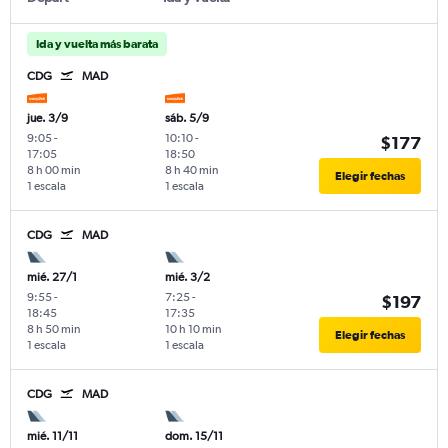
Ida y vuelta más barata
CDG
MAD
jue. 3/9
sáb. 5/9
9:05
-
10:10
-
$177
17:05
18:50
8 h 00 min
8 h 40 min
Elegir fechas
1 escala
1 escala
CDG
MAD
mié. 27/1
mié. 3/2
9:55
-
7:25
-
$197
18:45
17:35
8 h 50 min
10 h 10 min
Elegir fechas
1 escala
1 escala
CDG
MAD
mié. 11/11
dom. 15/11