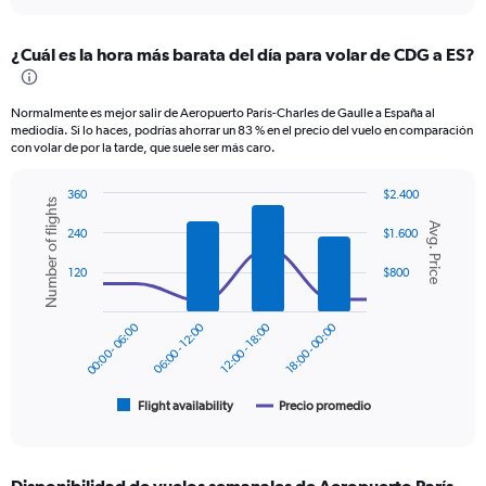
interactive
displaying
chart
categories.
¿Cuál es la hora más barata del día para volar de CDG a ES?
Range:
12
categories.
Normalmente es mejor salir de Aeropuerto París-Charles de Gaulle a España al
The
mediodía. Si lo haces, podrías ahorrar un 83 % en el precio del vuelo en comparación
chart
con volar de por la tarde, que suele ser más caro.
has
1
360
$2.400
Y
Number of flights
Combination
Chart
axis
Avg. Price
graphic.
chart
240
$1.600
displaying
with
values.
2
120
$800
data
Range:
series.
0
to
00:00 - 06:00
06:00 - 12:00
12:00 - 18:00
18:00 - 00:00
The
360.
chart
has
1
Flight availability
Precio promedio
End
of
X
interactive
axis
chart
displaying