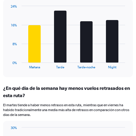
has
24%
1
Bar
Chart
Y
graphic.
chart
axis
with
displaying
16%
4
values.
bars.
Range:
5
The
8%
to
chart
30.
has
1
0%
X
End
Mañana
Tarde
Tarde-noche
Night
of
axis
interactive
displaying
chart
categories.
¿En qué día de la semana hay menos vuelos retrasados en
Range:
esta ruta?
4
categories.
El martes tiende a haber menos retrasos en esta ruta, mientras que en viernes ha
The
habido tradicionalmente una media más alta de retrasos en comparación con otros
chart
días de la semana.
has
1
30%
Y
Bar
Chart
axis