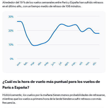
Alrededor del 19 % de los vuelos semanales entre París y España han sufrido retrasos
The
en el último año, con un tiempo medio de retraso de 108 minutos.
chart
has
30%
1
Line
Chart
Y
graphic.
chart
axis
with
20%
displaying
14
values.
data
Range:
points.
0
10%
to
The
60.
chart
has
0%
ene.
abr.
jul.
oct.
mar.
jun.
sep.
dic.
feb.
may.
ago.
nov.
1
End
of
X
interactive
axis
chart
displaying
¿Cuál es la hora de vuelo más puntual para los vuelos de
categories.
Range:
París a España?
14
Históricamente, los vuelos por la mañana tienen menos probabilidades de retrasarse,
categories.
mientras que los vuelos a primera hora de la tarde tienden a sufrir retrasos con más
The
frecuencia.
chart