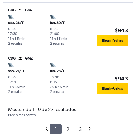
CDG
GMZ
sáb. 28/11
lun. 30/11
6:55
-
8:25
-
$943
17:30
21:00
11 h 35 min
11 h 35 min
Elegir fechas
2 escalas
2 escalas
CDG
GMZ
sáb. 21/11
lun. 23/11
6:55
-
10:30
-
$943
17:30
8:15
11 h 35 min
20 h 45 min
Elegir fechas
2 escalas
2 escalas
Mostrando 1-10 de 27 resultados
Precio más barato
1
2
3