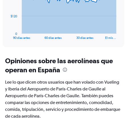
24.
points.
The
$120
chart
has
1
0
X
End
90 días antes
60 días antes
30 días antes
El mis…
of
axis
interactive
displaying
chart
categories.
Range:
Opiniones sobre las aerolíneas que
91
operan en España
categories.
The
chart
Lee lo que dicen otros usuarios que han volado con Vueling
has
y Iberia del Aeropuerto de París-Charles de Gaulle al
1
Aeropuerto de París-Charles de Gaulle. También puedes
Y
axis
comparar las opciones de entretenimiento, comodidad,
displaying
comida, tripulación, servicio y procedimiento de embarque
values.
de cada aerolínea.
Range:
0