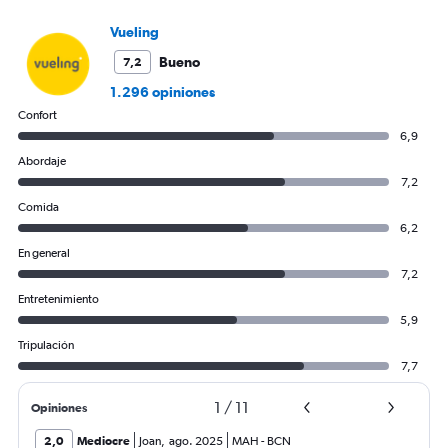
to
360.
Vueling
Bueno
7,2
1.296 opiniones
Confort
6,9
Abordaje
7,2
Comida
6,2
En general
7,2
Entretenimiento
5,9
Tripulación
7,7
1
/
11
Opiniones
2,0
Mediocre
Joan
,
ago. 2025
MAH
-
BCN