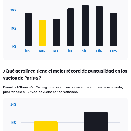
graphic.
chart
displaying
with
values.
20%
7
Range:
bars.
0
to
The
10%
24.
chart
has
1
0%
X
End
lun.
mar.
mié.
jue.
vie.
sáb.
dom.
of
axis
interactive
displaying
chart
categories.
¿Qué aerolínea tiene el mejor récord de puntualidad en los
Range:
vuelos de París a ?
7
categories.
Durante el último año, Vueling ha sufrido el menor número de retrasos en esta ruta,
The
pues tan solo el 17 % de los vuelos se han retrasado.
chart
has
24%
1
Bar
Chart
Y
graphic.
chart
axis
with
displaying
16%
2
values.
bars.