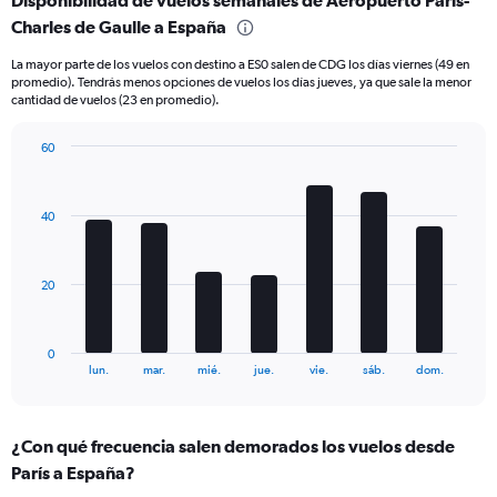
Disponibilidad de vuelos semanales de Aeropuerto París-
categories.
Range:
Charles de Gaulle a España
6
La mayor parte de los vuelos con destino a ES0 salen de CDG los días viernes (49 en
categories.
promedio). Tendrás menos opciones de vuelos los días jueves, ya que sale la menor
The
cantidad de vuelos (23 en promedio).
chart
has
60
2
Bar
Y
Chart
graphic.
chart
axes
with
displaying
40
7
Avg.
bars.
Price
and
The
20
Number
chart
of
has
flights.
1
0
X
End
lun.
mar.
mié.
jue.
vie.
sáb.
dom.
of
axis
interactive
displaying
chart
categories.
¿Con qué frecuencia salen demorados los vuelos desde
Range:
París a España?
7
categories.