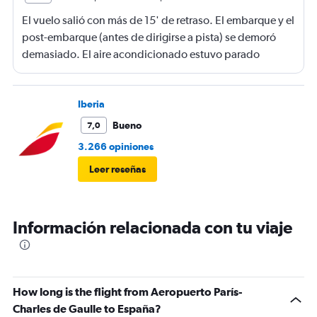
El vuelo salió con más de 15' de retraso. El embarque y el
post-embarque (antes de dirigirse a pista) se demoró
demasiado. El aire acondicionado estuvo parado
durante el post-embarque (antes de dirigirse a pista) y
durante el desembarque en destino. Los USB de carga
no funcionaron en ningún momento.
Iberia
Bueno
7,0
3.266 opiniones
Leer reseñas
Información relacionada con tu viaje
How long is the flight from Aeropuerto París-
Charles de Gaulle to España?