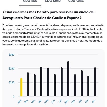
CDG-ES0
CDG-MAD
CDG-GMZ
¿Cuál es el mes más barato para reservar un vuelo de
Aeropuerto París-Charles de Gaulle a España?
En este momento, enero es el mes más barato en el que se puede reservar un vuelo de
Aeropuerto París-Charles de Gaulle a España (a un promedio de $158). Actualmente,
volar de Aeropuerto París-Charles de Gaulle a España en agosto es el momento más
caro (a un promedio de $304). Hay múltiples factores que influyen en el precio de un
vuelo, por lo que comparar aerolíneas, aeropuertos de salida y horarios les brinda a
los usuarios más opciones disponibles.
$360
Bar
Chart
graphic.
chart
with
$240
12
bars.
$120
The
chart
has
0
1
mar.
jun.
sep.
dic.
ene.
abr.
jul.
oct.
feb.
may.
ago.
nov.
X
End
of
axis