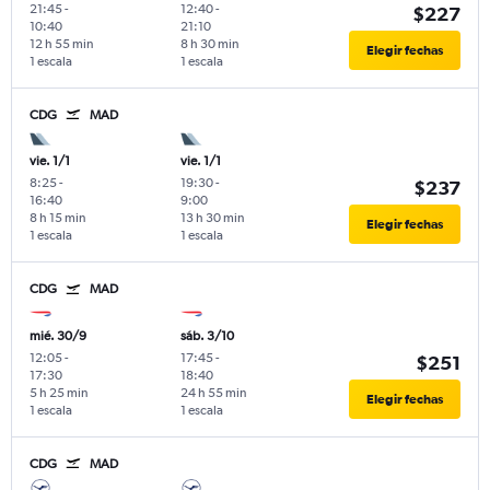
21:45
-
12:40
-
$227
10:40
21:10
12 h 55 min
8 h 30 min
Elegir fechas
1 escala
1 escala
CDG
MAD
vie. 1/1
vie. 1/1
8:25
-
19:30
-
$237
16:40
9:00
8 h 15 min
13 h 30 min
Elegir fechas
1 escala
1 escala
CDG
MAD
mié. 30/9
sáb. 3/10
12:05
-
17:45
-
$251
17:30
18:40
5 h 25 min
24 h 55 min
Elegir fechas
1 escala
1 escala
CDG
MAD