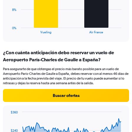
Range:
0
The
8%
to
chart
30.
has
1
0%
X
End
Vueling
Air France
of
axis
interactive
displaying
chart
categories.
¿Con cuánta anticipación debo reservar un vuelo de
Range:
Aeropuerto París-Charles de Gaulle a España?
2
categories.
Para asegurarte de que obtengas el precio más barato posible para un vuelo de
The
Aeropuerto París-Charles de Gaulle a España, debes reservar con al menos 46 días de
chart
anticipación a la fecha prevista del viaje. El precio de tu vuelo puede aumentar si lo
has
retrasas y dejas la reserva hasta una semana antes de la salida.
1
Y
Buscar ofertas
axis
displaying
values.
$360
Range:
Chart
Chart
0
graphic.
with
to
91
$240
data